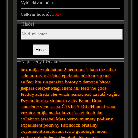
Vyhledávání ular.
Celkem hororů:
2627
Hledej
Naposledy hledané
bek
ouija
exploitation
2 bedroom 1 bath
the other
side
horory v češtině
epidemie
odebrat z pratel
zvířecí
krv
suspension
horory z demony
bitost
jeepers creeper
Magi
silent hill
feed the gods
Freddy
záhada bler witch
nemocncie
zubatá vagína
Psycho horory
stonoska
zuby
Konci
Dům
slunečnic
vlco
sestra
ČTVRTÝ DRUH
hotel
zena
veznice
ouijla
matka
hovor
lesný duch
the
collektion
jezabel
Mars
ostrov
mummy
podivný
experiment
podivny
Hitchcock
brutalny
experiment
zmutovani
rec 3
goodnight mom
volkin det
oholený klenotník
děs za zdí