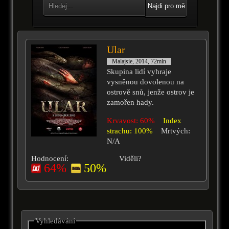
Najdi pro mě
Ular
Malajsie, 2014, 72min
Skupina lidí vyhraje
vysněnou dovolenou na
ostrově snů, jenže ostrov je
zamořen hady.
Krvavost: 60%
Index
strachu: 100%
Mrtvých:
N/A
Hodnocení:
Viděli?
64%
50%
Vyhledávání