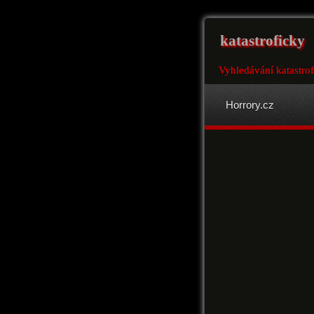
katastroficky
Vyhledávání katastro
Horrory.cz