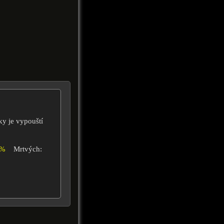
ky je vypouští
0%
Mrtvých: