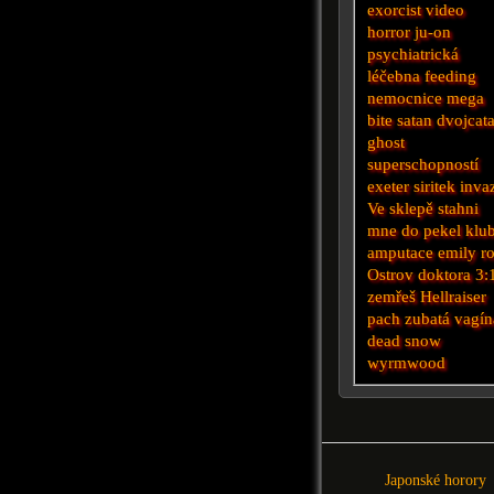
exorcist
video
horror
ju-on
psychiatrická
léčebna
feeding
nemocnice
mega
bite
satan
dvojcat
ghost
superschopností
exeter
siritek
inva
Ve sklepě
stahni
mne do pekel
klu
amputace
emily r
Ostrov doktora
3:
zemřeš
Hellraiser
pach
zubatá vagín
dead snow
wyrmwood
Japonské horory