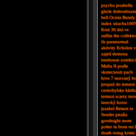
psycho
jesabella
ghole
dobrodruzn
bell
Ocista
Bundy
index strachu100
Krut
30 dní
ve
sněhu
the collekto
ils
paranormal
aktivity
Echolon
zajetí demona
treehouse
zombici
Mafia II
podle
skutecnosti
pach
krve 7
nezvaný ho
propad do temnot
cernobylske
kletb
temnot
scarry mov
turecký horor
jezabel
Return to
Sender
piraňa
goodnight mom
polter
in from
rec
death rising
krimi