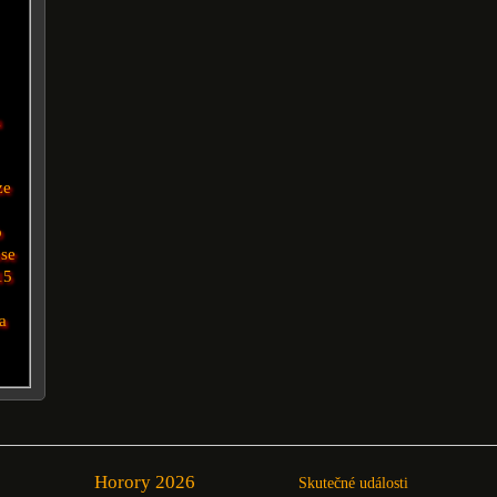
a
ze
b
ose
15
a
Horory 2026
Skutečné události