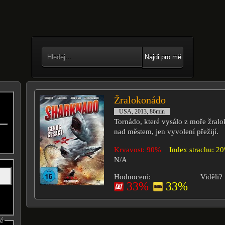
Najdi pro mě
Žralokonádo
USA, 2013, 86min
Tornádo, které vysálo z moře žralo
nad městem, jen vyvolení přežijí.
Krvavost: 90%
Index strachu: 2
N/A
Hodnocení:
Viděli?
33%
33%
né