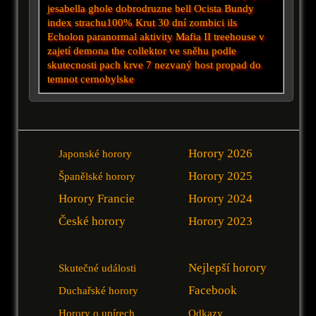
jesabella
ghole
dobrodruzne
bell
Ocista
Bundy
index strachu100%
Krut
30 dní
zombici
ils
Echolon
paranormal aktivity
Mafia II
treehouse
v
zajetí demona
the collektor
ve sněhu
podle
skutecnosti
pach krve 7
nezvaný host
propad do
temnot
cernobylske
Horory 2026
Japonské horory
Horory 2025
Španělské horory
Horory Francie
Horory 2024
České horory
Horory 2023
Nejlepší horory
Skutečné události
Facebook
Duchařské horory
Horory o upírech
Odkazy