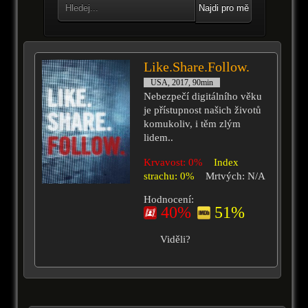
Najdi pro mě
Like.Share.Follow.
USA, 2017, 90min
Nebezpečí digitálního věku
je přístupnost našich životů
komukoliv, i těm zlým
lidem..
Krvavost: 0%
Index
strachu: 0%
Mrtvých: N/A
Hodnocení:
40%
51%
Viděli?