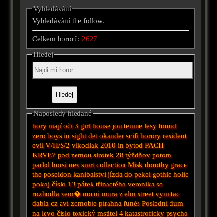
Vyhledávání
Vyhledávání the follow.
Celkem hororů:
2627
Hledej
Naposledy hledané
hory mají oči 3
girl house
jou
temne lesy
found
zero boys
in sight
det okander
scifi horory
resident
evil
V/H/S/2
vlkodlak 2010
in
bytod
PACH
KRVE7
pod zemou
sirotek
28 týždňov potom
parlol
horsi nez smrt
collection
Misk
dorothy
grace
the poseidon
kanibalstvi
jízda do pekel
gothic
holic
pokoj číslo 13
pátek třinactého
veronika se
rozhodla zem�
nocni mura z elm street
vymitac
dabla cz avi
zomobie
pirahna
funés
Poslední dum
na levo
čislo
toxický mstitel 4
katastroficky
psycho