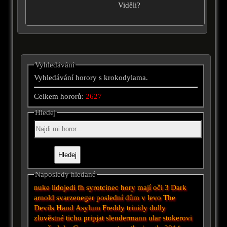
Viděli?
Vyhledávání
Vyhledávání horory s krokodylama.
Celkem hororů:
2627
Hledej
Naposledy hledané
nuke
lidojedi
fh
syrotcinec
hory mají oči 3
Dark
arnold svarzeneger
poslední dům v levo
The
Devils Hand
Asylum
Freddy
trinidy
dolly
zlověstné ticho
pripjat
slendermann
ular
stokerovi