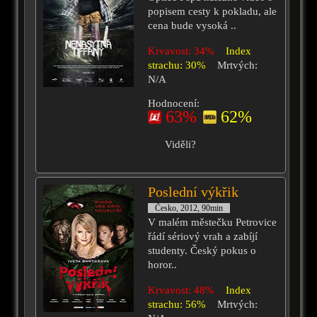
popisem cesty k pokladu, ale
cena bude vysoká ..
Krvavost: 34%
Index
strachu: 30%
Mrtvých:
N/A
Hodnocení:
63%
62%
Viděli?
Poslední výkřik
Česko, 2012, 90min
V malém městečku Petrovice
řádí sériový vrah a zabíjí
studenty. Český pokus o
horor..
Krvavost: 48%
Index
strachu: 56%
Mrtvých: