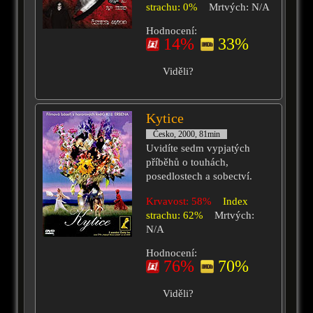
strachu: 0%
Mrtvých: N/A
Hodnocení:
14%
33%
Viděli?
Kytice
Česko, 2000, 81min
Uvidíte sedm vypjatých
příběhů o touhách,
posedlostech a sobectví.
Krvavost: 58%
Index
strachu: 62%
Mrtvých:
N/A
Hodnocení:
76%
70%
Viděli?