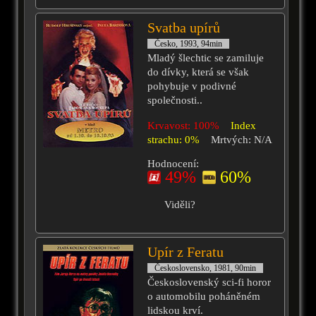
Svatba upírů
Česko, 1993, 94min
Mladý šlechtic se zamiluje
do dívky, která se však
pohybuje v podivné
společnosti..
Krvavost: 100%
Index
strachu: 0%
Mrtvých: N/A
Hodnocení:
49%
60%
Viděli?
Upír z Feratu
Československo, 1981, 90min
Československý sci-fi horor
o automobilu poháněném
lidskou krví.