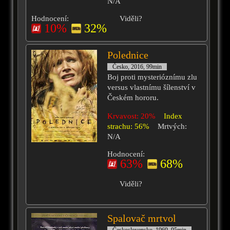
N/A
Hodnocení:
Viděli?
10%
32%
Polednice
Česko, 2016, 99min
Boj proti mysterióznímu zlu
versus vlastnímu šílenství v
Českém hororu.
Krvavost: 20%
Index
strachu: 56%
Mrtvých:
N/A
Hodnocení:
63%
68%
Viděli?
Spalovač mrtvol