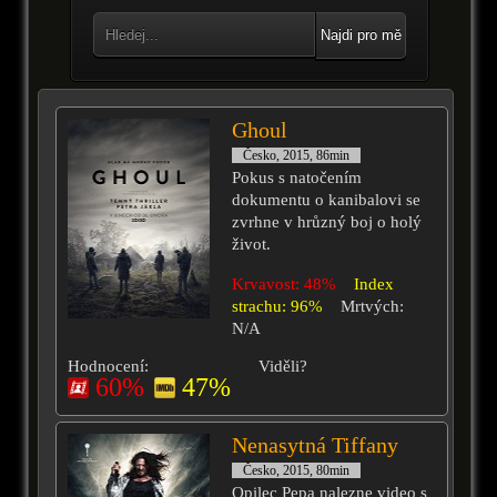
Najdi pro mě
Ghoul
Česko, 2015, 86min
Pokus s natočením
dokumentu o kanibalovi se
zvrhne v hrůzný boj o holý
život.
Krvavost: 48%
Index
strachu: 96%
Mrtvých:
N/A
Hodnocení:
Viděli?
60%
47%
Nenasytná Tiffany
Česko, 2015, 80min
Opilec Pepa nalezne video s