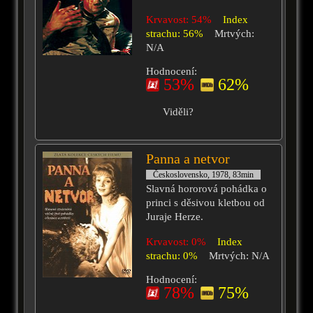
Krvavost: 54%
Index
strachu: 56%
Mrtvých:
N/A
Hodnocení:
53%
62%
Viděli?
Panna a netvor
Československo, 1978, 83min
Slavná hororová pohádka o
princi s děsivou kletbou od
Juraje Herze.
Krvavost: 0%
Index
strachu: 0%
Mrtvých: N/A
Hodnocení:
78%
75%