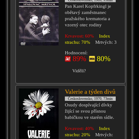
Československo, 1969, 95min
Pan Karel Kopfrkingl je
obětavý zaměstnanec
pražského krematoria a
vzorný otec rodiny
Krvavost: 60%
Index
strachu: 70%
Mrtvých: 3
Hodnocení:
89%
80%
Viděli?
Valerie a týden divů
Československo, 1970, 73min
Osudy dospívající dívky
žijící se svou přísnou
babičkou ve starém sídle.
Krvavost: 40%
Index
strachu: 20%
Mrtvých: