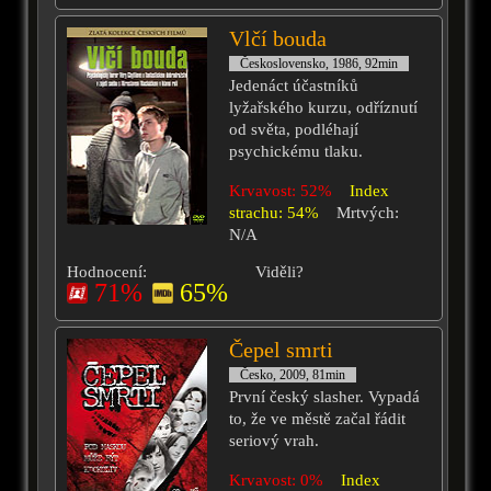
Vlčí bouda
Československo, 1986, 92min
Jedenáct účastníků
lyžařského kurzu, odříznutí
od světa, podléhají
psychickému tlaku.
Krvavost: 52%
Index
strachu: 54%
Mrtvých:
N/A
Hodnocení:
Viděli?
71%
65%
Čepel smrti
Česko, 2009, 81min
První český slasher. Vypadá
to, že ve městě začal řádit
seriový vrah.
Krvavost: 0%
Index