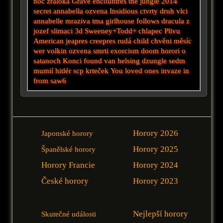
noc žraloka
Grave encountres
the jungle 2014
secret
annabella
ozvena
Insidious
ctvrty druh
vlci
annabelle
mraziva tma
girlhouse
follows
dracula
z
jozef
slimaci
3d
Sweeney+Todd+
chlapec
Plivu
American
jeapres creepres
rudá
child
chvěni
měsíc
wer
volkin
ozvena smrti
exorcism
doom
horori o
satanoch
Konci
found
van helsing
dzungle
sedm
mumií
hitlér
scp
krteček
You
loved ones
invaze
in
from
saw6
Horory 2026
Japonské horory
Horory 2025
Španělské horory
Horory Francie
Horory 2024
České horory
Horory 2023
Nejlepší horory
Skutečné události