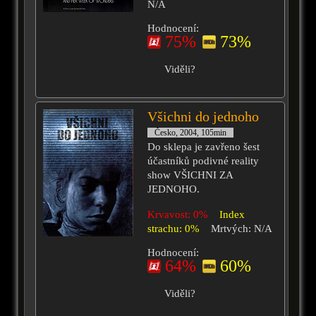
N/A
Hodnocení:
75%
73%
Viděli?
Všichni do jednoho
Česko, 2004, 105min
Do sklepa je zavřeno šest
účastníků podivné reality
show VŠICHNI ZA
JEDNOHO.
Krvavost: 0%
Index
strachu: 0%
Mrtvých: N/A
Hodnocení:
64%
60%
Viděli?