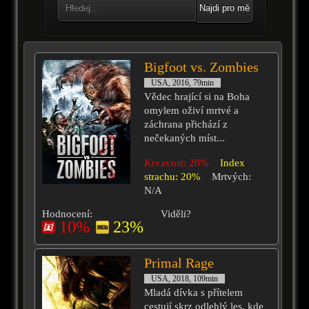
Najdi pro mě
Bigfoot vs. Zombies
USA, 2016, 79min
Vědec hrající si na Boha
omylem oživí mrtvé a
záchrana přichází z
nečekaných míst...
Krvavost: 20%
Index
strachu: 20%
Mrtvých:
N/A
Hodnocení:
Viděli?
10%
23%
Primal Rage
USA, 2018, 109min
Mladá dívka s přítelem
cestují skrz odlehlý les, kde