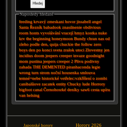
Naposledy hledané
feeding
krvavý
zmeskani hovor
jissabell
angel
Santa
Řezník
babadook
znasilnenie
obdivious
room
honts
vyvolávání
vracejí
hmyz
kostka
nuke
krv
the beginning
honeymoon
Bundy
chran nas od
zleho
podle
den,
quija
chuckie
the follow
zero
boys
den po konci sveta
zralok utoci
Zlovestny
jen
incidius
doom
jeepers creeper
invaze
goodnight
mom
pustina
jeepers creeper 2
Plivu
podivny
zahada
THE DEMENTED
piranhaconda
legie
wrong turn
strom
noční
housenka
smlouva
temné+nebe
historické
vetřelec:vzkříšení
o zombi
canibalůove zacatek
entity
Chucky
lude
Horrory
bigfoot
canal
Černohosrké deníky
saw6
cesta upíru
van helsing
Horory 2026
Japonské horory