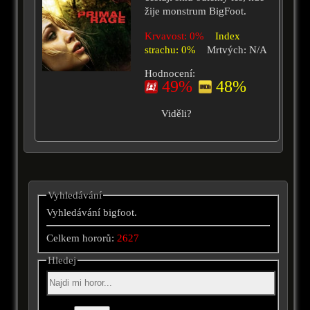
žije monstrum BigFoot.
Krvavost: 0%
Index
strachu: 0%
Mrtvých: N/A
Hodnocení:
49%
48%
Viděli?
Vyhledávání
Vyhledávání bigfoot.
Celkem hororů:
2627
Hledej