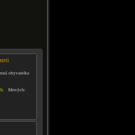
mrti
temná obyvatelka
8%
Mrtvých: