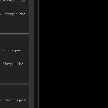
vídkových hororů
%
Mrtvých: N/A
liv boj o přežití
Mrtvých: N/A
anibalismu a parta