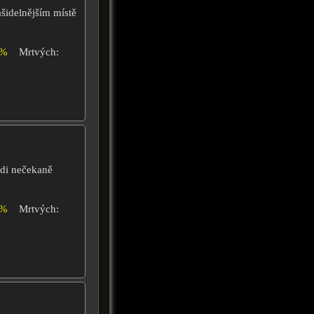
šidelnějším místě
4%
Mrtvých:
odi nečekaně
6%
Mrtvých: