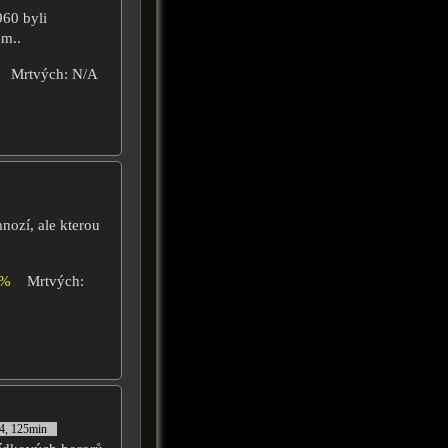
960 byli
em..
Mrtvých: N/A
nozí, ale kterou
0%
Mrtvých:
4, 125min