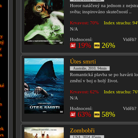
a
Horor natáčený na jednom z nejstra
světa; inspirováno skutečností ..
Krvavost: 70%
Index strachu: 9
N/A
hy
Hodnocení:
Viděli?
rtý
19%
26%
y
a
Útes smrti
Austrálie, 2010, 94min
Romantická plavba se po havárii l
změní v boj o holý život.
cké
Krvavost: 62%
Index strachu: 7
N/A
n
Hodnocení:
Viděli?
63%
58%
m
ek
Zombobři
vs
USA, 2014, 85min