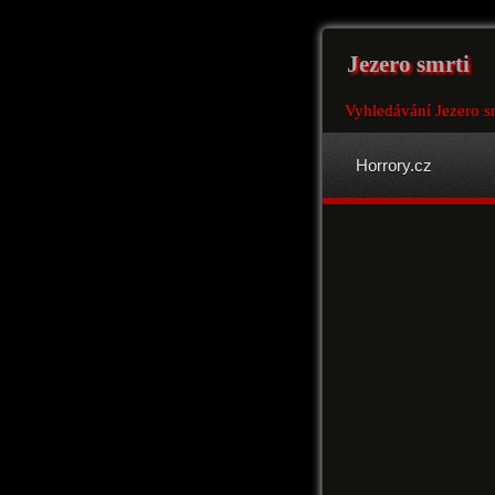
Jezero smrti
Vyhledávání Jezero s
Horrory.cz