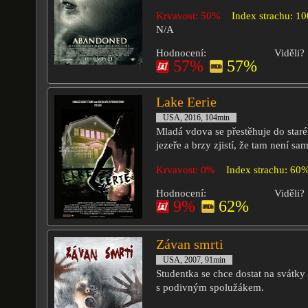
Krvavost: 50%
Index strachu: 1
N/A
Hodnocení:
Viděli?
57%
57%
Lake Eerie
USA, 2016, 104min
Mladá vdova se přestěhuje do sta
jezeře a brzy zjistí, že tam není sam
Krvavost: 0%
Index strachu: 60
Hodnocení:
Viděli?
9%
62%
Závan smrti
USA, 2007, 91min
Studentka se chce dostat na svátky
s podivným spolužákem.