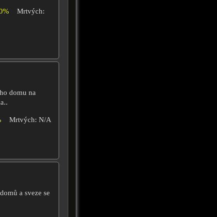
00%
Mrtvých:
rého domu na
a..
%
Mrtvých: N/A
 domů a sveze se