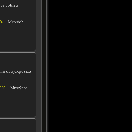
ví bobři a
0%
Mrtvých:
tím dvojexpozice
00%
Mrtvých: