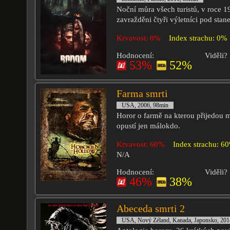
Noční můra všech turistů, v roce 1
zavražděni čtyři výletníci pod stan
Krvavost: 0%
Index strachu: 0%
Hodnocení:
Viděli?
53%
52%
Farma smrti
USA, 2006, 98min
Horor o farmě na kterou přijedou m
opustí jen málokdo.
Krvavost: 60%
Index strachu: 6
N/A
Hodnocení:
Viděli?
46%
38%
Abeceda smrti 2
USA, Nový Zéland, Kanada, Japonsko, 201