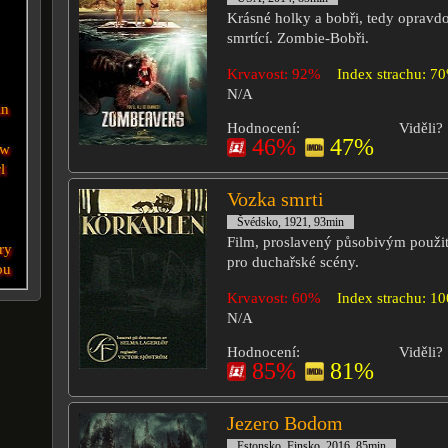
Krásné holky a bobři, tedy opravdo
smrtící. Zombie-Bobři.
Krvavost: 92%
Index strachu: 7
N/A
in
Hodnocení:
Viděli?
46%
47%
ow
l
Vozka smrti
Švédsko, 1921, 93min
Film, proslavený působivým použi
ory
pro duchařské scény.
ou
Krvavost: 60%
Index strachu: 1
N/A
Hodnocení:
Viděli?
85%
81%
Jezero Bodom
Estonsko, Finsko, 2016, 85min