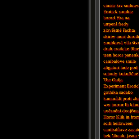
cinistr
krv
smlouv
Erotick
zombie
horori
Hra na
utrpení
fredy
zlověstné
šachta
skiriw muri
dorot
zoubková víla
štv
druh
eroticke film
teen horor
panenk
canibalove
smile
aligatori
lude pod
schody
kukuřičné
The Ouija
Experiment
Eroti
gothika
sadako
kamarádi proti zlu
ww
horror
fh
klau
uvězněni
dvojčata
Horor
Klik
in fro
scifi
helloween
canibalůove zacat
bek
šibenic
jason 