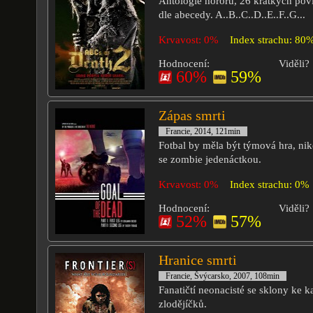
Antologie hororu, 26 krátkých po
dle abecedy. A..B..C..D..E..F..G...
Krvavost: 0%
Index strachu: 80
Hodnocení:
Viděli?
60%
59%
Zápas smrti
Francie, 2014, 121min
Fotbal by měla být týmová hra, niko
se zombie jedenáctkou.
Krvavost: 0%
Index strachu: 0%
Hodnocení:
Viděli?
52%
57%
Hranice smrti
Francie, Švýcarsko, 2007, 108min
Fanatičtí neonacisté se sklony ke k
zlodějíčků.