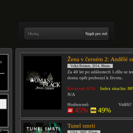
Najdi pro mě
Žena v černém 2: Andělé s
ro
Velká Británie, 2014, 98min
Za 40 let po událostech 1.dílu se 
domu opět probouzí k životu.
Krvavost: 62%
Index strachu: 8
N/A
Hodnocení:
Viděli?
45%
49%
Tunel smrti
né
USA, 2005, 97min