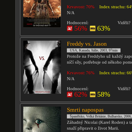
Krvavost: 70%
Index strachu: 6
N/A
Hodnocení:
Viděli?
56%
63%
Freddy vs. Jason
USA, Kanada, Itálie, 2003, 97min
Protože na Freddyho už každý zap
níčí síly, potřebuje od někoho pom
Krvavost: 76%
Index strachu: 6
N/A
Hodnocení:
Viděli?
62%
58%
Smrti napospas
Španělsko, Velká Británie, Bulharsko, 2006
Záhadný Nicolai (Karel Roden) a ta
snaží připravit o život Marii.