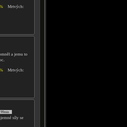
4%
Mrtvých:
omněl a jemu to
oc.
6%
Mrtvých:
, 99min
jemné síly se