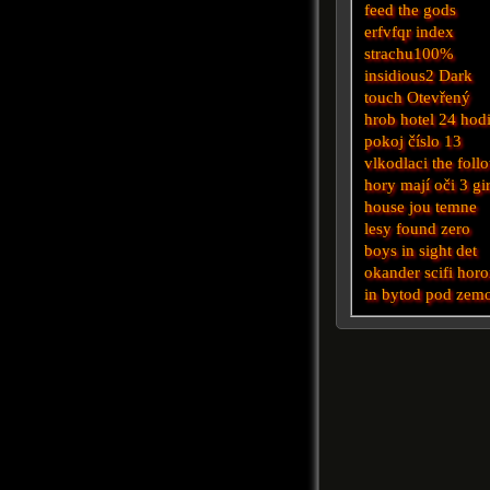
feed the gods
erfvfqr
index
strachu100%
insidious2
Dark
touch
Otevřený
hrob
hotel
24 hod
pokoj číslo 13
vlkodlaci
the foll
hory mají oči 3
gir
house
jou
temne
lesy
found
zero
boys
in sight
det
okander
scifi hor
in
bytod
pod zem