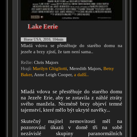
Lake Eerie
Horor USA, 2016, 104min
Mladá vdova se přestěhuje do starého domu na
jezeře a brzy zjistí, že tam není sama..
Režie:
Chris Majors
Hrají
:
Marilyn Ghigliotti
, Meredith Majors,
Betsy
Baker
, Anne Leigh Cooper,
a další..
Mladá vdova se přestěhuje do starého domu
na Jezeře Erie, aby se zotavila z náhlé ztráty
svého manžela. Nicméně brzy objeví temné
tajemství, které mělo být ukryté navěky...
Skutečný majitel nemovitosti měl na
pozorování úkazů v domě tři na sobě
nezávislé skupiny paranormálních