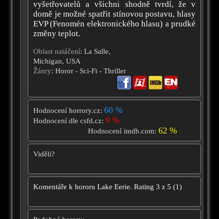
vyšetřovatelů a všichni shodně tvrdí, že v
domě je možné spatřit stínovou postavu, hlasy
EVP (Fenomén elektronického hlasu) a prudké
změny teplot.
Oblast natáčení
: La Salle,
Michigan, USA
Žánry
: Horor - Sci-Fi - Thriller
60 %
Hodnocení horrory.cz:
9 %
Hodnocení dle csfd.cz:
62 %
Hodnocení imdb.com:
Viděli?
Komentáře k hororu
Lake Eerie.
Rating
3
z
5
(
1
)