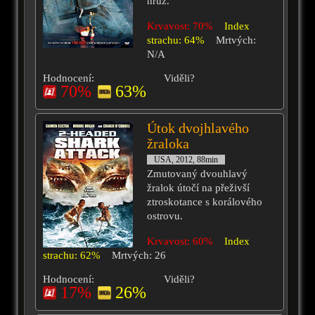
hrůz.
Krvavost: 70%
Index
strachu: 64%
Mrtvých:
N/A
Hodnocení:
Viděli?
70%
63%
Útok dvojhlavého
žraloka
USA, 2012, 88min
Zmutovaný dvouhlavý
žralok útočí na přeživší
ztroskotance s korálového
ostrovu.
Krvavost: 60%
Index
strachu: 62%
Mrtvých: 26
Hodnocení:
Viděli?
17%
26%