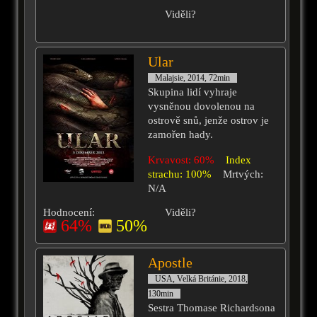
Viděli?
Ular
Malajsie, 2014, 72min
Skupina lidí vyhraje
vysněnou dovolenou na
ostrově snů, jenže ostrov je
zamořen hady.
Krvavost: 60%
Index
strachu: 100%
Mrtvých:
N/A
Hodnocení:
Viděli?
64%
50%
Apostle
USA, Velká Británie, 2018,
130min
Sestra Thomase Richardsona