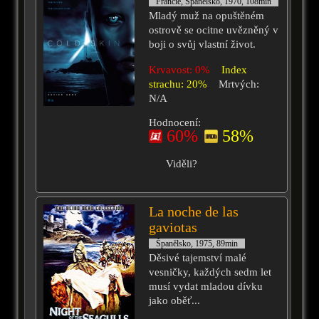
Francie, Španělsko, 1970, 108min
Mladý muž na opuštěném
ostrově se ocitne uvězněný v
boji o svůj vlastní život.
Krvavost: 0%
Index
strachu: 20%
Mrtvých:
N/A
Hodnocení:
60%
58%
Viděli?
La noche de las
gaviotas
Španělsko, 1975, 89min
Děsivé tajemství malé
vesničky, každých sedm let
musí vydat mladou dívku
jako oběť...