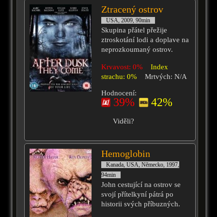
Ztracený ostrov
USA, 2009, 90min
Skupina přátel přežije
ztroskotání lodi a doplave na
neprozkoumaný ostrov.
Krvavost: 0%
Index
strachu: 0%
Mrtvých: N/A
Hodnocení:
39%
42%
Viděli?
Hemoglobin
Kanada, USA, Německo, 1997,
94min
John cestující na ostrov se
svojí přítelkyní pátrá po
historii svých příbuzných.