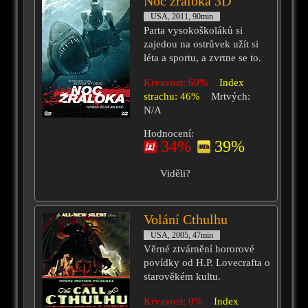
Noc žraloka 3D
USA, 2011, 90min
Parta vysokoškoláků si
zajedou na ostrůvek užít si
léta a sportu, a zvrtne se to.
Krvavost: 60%
Index
strachu: 46%
Mrtvých:
N/A
Hodnocení:
34%
39%
Viděli?
Volání Cthulhu
USA, 2005, 47min
Věrné ztvárnění hororové
povídky od H.P. Lovecrafta o
starověkém kultu.
Krvavost: 0%
Index