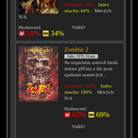
Krvavost: 58%
Index
strachu: 64%
Mrtvých:
N/A
Hodnocení:
Viděli?
18%
34%
Zombie 2
Itálie, 1979, 91min
Na tropickém ostrově hledá
doktor příčinu a lék proti
epidemii nemrtvých ..
Krvavost: 100%
Index
strachu: 100%
Mrtvých:
N/A
Hodnocení:
63%
69%
Viděli?