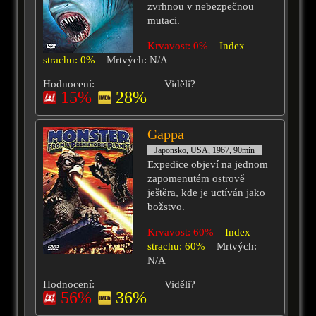
zvrhnou v nebezpečnou
mutaci.
Krvavost: 0%
Index
strachu: 0%
Mrtvých: N/A
Hodnocení:
Viděli?
15%
28%
Gappa
Japonsko, USA, 1967, 90min
Expedice objeví na jednom
zapomenutém ostrově
ještěra, kde je uctíván jako
božstvo.
Krvavost: 60%
Index
strachu: 60%
Mrtvých:
N/A
Hodnocení:
Viděli?
56%
36%