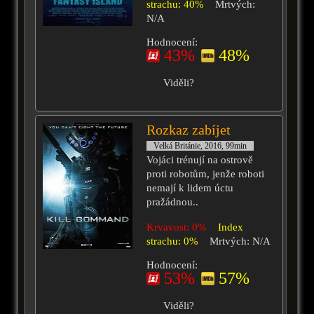
strachu: 40%
Mrtvých:
N/A
Hodnocení:
43%
48%
Viděli?
Rozkaz zabíjet
Velká Británie, 2016, 99min
Vojáci trénují na ostrově
proti robotům, jenže roboti
nemají k lidem úctu
pražádnou..
Krvavost: 0%
Index
strachu: 0%
Mrtvých: N/A
Hodnocení:
53%
57%
Viděli?