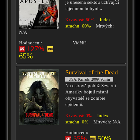
je unesena sektou uctívající
tajemnou bohyni...
Krvavost: 60%
Index
strachu: 60%
Mrtvých:
N/A
Hodnocení:
Viděli?
127%
65%
Survival of the Dead
USA, Kanada, 2009, 90min
Na ostrově poblíž Severní
Ameriky bojují místní
obyvatelé se zombie
epidemií.
Krvavost: 0%
Index
strachu: 0%
Mrtvých: N/A
Hodnocení:
55%
50%