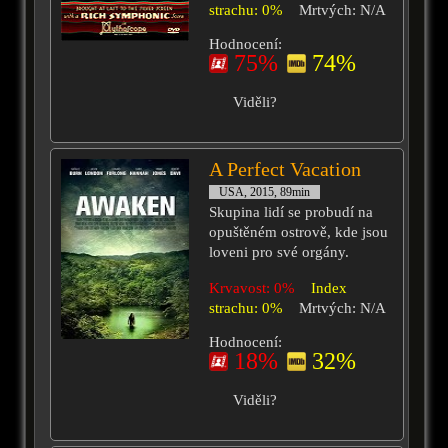
strachu: 0%
Mrtvých: N/A
Hodnocení:
75%
74%
Viděli?
A Perfect Vacation
USA, 2015, 89min
Skupina lidí se probudí na
opuštěném ostrově, kde jsou
loveni pro své orgány.
Krvavost: 0%
Index
strachu: 0%
Mrtvých: N/A
Hodnocení:
18%
32%
Viděli?