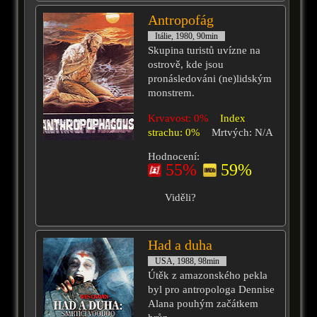
Antropofág
Itálie, 1980, 90min
Skupina turistů uvízne na
ostrově, kde jsou
pronásledováni (ne)lidským
monstrem.
Krvavost: 0%
Index
strachu: 0%
Mrtvých: N/A
Hodnocení:
55%
59%
Viděli?
Had a duha
USA, 1988, 98min
Útěk z amazonského pekla
byl pro antropologa Dennise
Alana pouhým začátkem