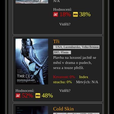
N/A
Hodnocení:
18%
38%
Viděli?
Tři
USA, Lucembursko, Velká Británie,
2005, 95min
Plavba na luxusní jachtě se
mění v drama o pudech,
sexu a touze přežít.
Krvavost: 0%
Index
strachu: 0%
Mrtvých: N/A
Hodnocení:
Viděli?
52%
48%
Cold Skin