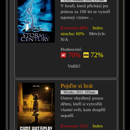
USA, Kanada, 1999, 257min
V bouři, která přichází jen
jednou za 100 let se vynoří
tajemný cizinec ..
Krvavost: 60%
Index
strachu: 60%
Mrtvých:
N/A
Hodnocení:
70%
72%
Viděli?
Pojďte si hrát
Mexiko, 2012, 105min
Ostrov obydlený pouze
dětmi, kteří si vytvořili
vlastní svět, kam dospělí
nepatří.
Krvavost: 52%
Index