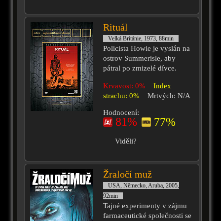
Rituál
Velká Británie, 1973, 88min
Policista Howie je vyslán na
ostrov Summerisle, aby
pátral po zmizelé dívce.
Krvavost: 0%
Index
strachu: 0%
Mrtvých: N/A
Hodnocení:
81%
77%
Viděli?
Žraločí muž
USA, Německo, Aruba, 2005,
92min
Tajné experimenty v zájmu
farmaceutické společnosti se