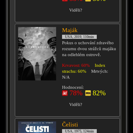
Viděli?
Maják
USA, 2019, 110min
Pokus o uchování zdravého
rozumu dvou strážců majáku
na odlehlém ostrově.
Krvavost: 60%
Index
strachu: 60%
Mrtvých:
N/A
Hodnocení:
78%
82%
Viděli?
Čelisti
USA, 1975, 124min