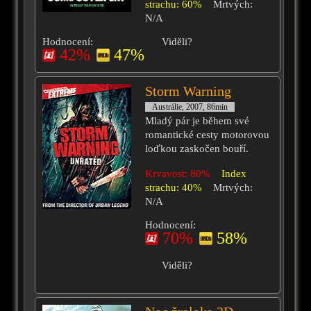
strachu: 60%
Mrtvých:
N/A
Hodnocení:
Viděli?
42%
47%
Storm Warning
Austrálie, 2007, 86min
Mladý pár je během své
romantické cesty motorovou
loďkou zaskočen bouří.
Krvavost: 80%
Index
strachu: 40%
Mrtvých:
N/A
Hodnocení:
70%
58%
Viděli?