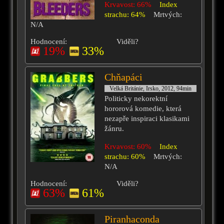
Krvavost: 66%
Index
strachu: 64%
Mrtvých:
N/A
Hodnocení:
Viděli?
19%
33%
Chňapáci
Velká Británie, Irsko, 2012, 94min
Politicky nekorektní
hororová komedie, která
nezapře inspiraci klasikami
žánru.
Krvavost: 60%
Index
strachu: 60%
Mrtvých:
N/A
Hodnocení:
Viděli?
63%
61%
Piranhaconda