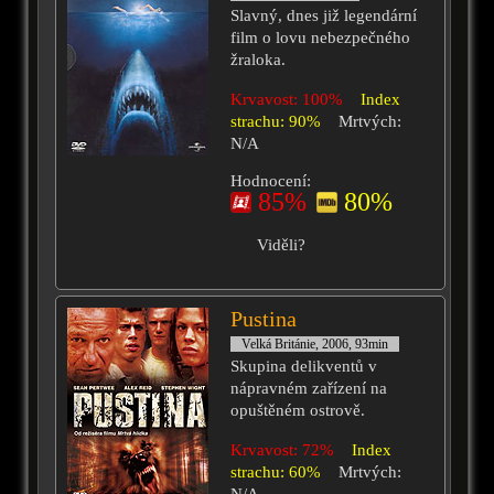
Slavný, dnes již legendární
film o lovu nebezpečného
žraloka.
Krvavost: 100%
Index
strachu: 90%
Mrtvých:
N/A
Hodnocení:
85%
80%
Viděli?
Pustina
Velká Británie, 2006, 93min
Skupina delikventů v
nápravném zařízení na
opuštěném ostrově.
Krvavost: 72%
Index
strachu: 60%
Mrtvých: