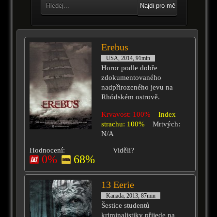
Najdi pro mě
Erebus
USA, 2014, 91min
Horor podle dobře
zdokumentovaného
nadpřirozeného jevu na
Rhódském ostrově.
Krvavost: 100%
Index
strachu: 100%
Mrtvých:
N/A
Hodnocení:
Viděli?
0%
68%
13 Eerie
Kanada, 2013, 87min
Šestice studentů
kriminalistiky přijede na