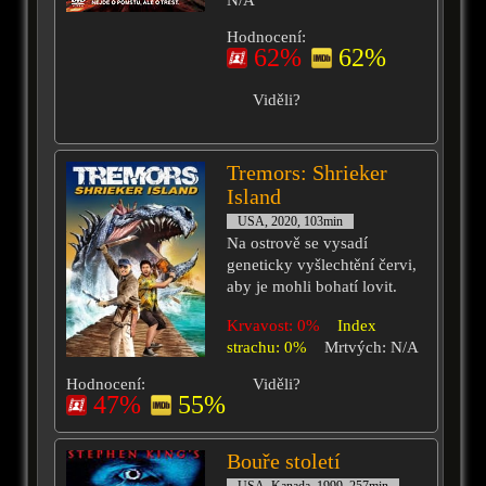
N/A
Hodnocení:
62%
62%
Viděli?
Tremors: Shrieker
Island
USA, 2020, 103min
Na ostrově se vysadí
geneticky vyšlechtění červi,
aby je mohli bohatí lovit.
Krvavost: 0%
Index
strachu: 0%
Mrtvých: N/A
Hodnocení:
Viděli?
47%
55%
Bouře století