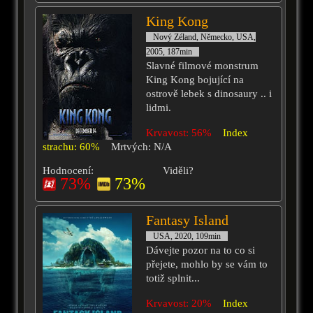
King Kong
Nový Zéland, Německo, USA,
2005, 187min
Slavné filmové monstrum
King Kong bojující na
ostrově lebek s dinosaury .. i
lidmi.
Krvavost: 56%
Index
strachu: 60%
Mrtvých: N/A
Hodnocení:
Viděli?
73%
73%
Fantasy Island
USA, 2020, 109min
Dávejte pozor na to co si
přejete, mohlo by se vám to
totiž splnit...
Krvavost: 20%
Index