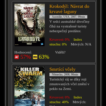
Krokodýl: Návrat do
krvavé laguny
Austrálie, USA, 2007, 99min
V srdci australské divočiny
číhá na vystrašené turisty
nebezpečný predátor.
Krvavost: 0%
Index
strachu: 0%
Mrtvých: N/A
Hodnocení:
Viděli?
57%
63%
Smrtící včely
Německo, 2008, 90min
Turistický ráj se díky roji
zmutovaných včel změní v
peklo na Zemi.
Krvavost: 0%
Index
strachu: 40%
Mrtvých: