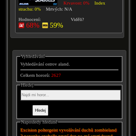
Krvavost: 0%
Index
strachu: 0%
Mrtvých: N/A
Hodnocení:
Viděli?
68%
59%
Vyhledávání
Vyhledávání ostrov aland.
Celkem hororů:
2627
Hledej
Naposledy hledané
Excision
poltergeist
vyvolávání duchů
zombieland
2
panenka anabelle
první den po mé smrti
found