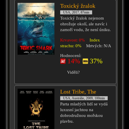
Toxický žralok
USA, 2017, 87min
Toxický žralok nejenom
ohrožuje okolí, ale navíc i
zamoří vodu, že není úniku.
Krvavost: 0%
Index
strachu: 0%
Mrtvých: N/A
Hodnocení:
14%
37%
Viděli?
Lost Tribe, The
USA, Austrálie, 2009, 100min
Parta mladých lidí se vydá
luxusní jachtou na
dobrodružnou mořskou
plavbu.