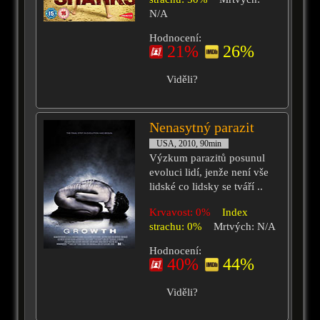
N/A
Hodnocení:
21%
26%
Viděli?
Nenasytný parazit
USA, 2010, 90min
Výzkum parazitů posunul
evoluci lidí, jenže není vše
lidské co lidsky se tváří ..
Krvavost: 0%
Index
strachu: 0%
Mrtvých: N/A
Hodnocení:
40%
44%
Viděli?