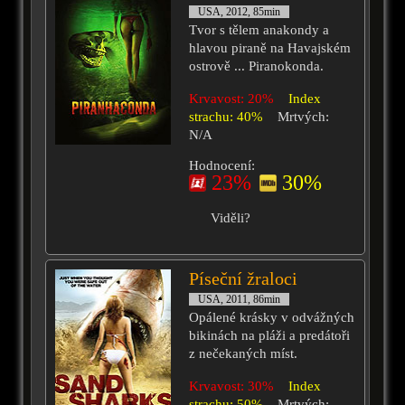
USA, 2012, 85min
Tvor s tělem anakondy a
hlavou piraně na Havajském
ostrově ... Piranokonda.
Krvavost: 20%
Index
strachu: 40%
Mrtvých:
N/A
Hodnocení:
23%
30%
Viděli?
Píseční žraloci
USA, 2011, 86min
Opálené krásky v odvážných
bikinách na pláži a predátoři
z nečekaných míst.
Krvavost: 30%
Index
strachu: 50%
Mrtvých: