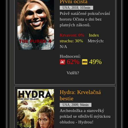
První očista
USA, 2018, 103min
Právě natáčené pokračování
hororu Očista o dni bez
platných zákonů.
Krvavost: 0%
Index
strachu: 30%
Mrtvých:
N/A
Hodnocení:
62%
49%
Viděli?
Hydra: Krvelačná
bestie
USA, 2009, 94min
Archeoložka a starověký
poklad se střeživší mýtickou
obludou - Hydrou!