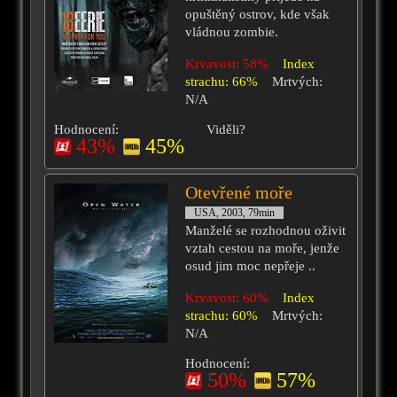
opuštěný ostrov, kde však
vládnou zombie.
Krvavost: 58%
Index
strachu: 66%
Mrtvých:
N/A
Hodnocení:
Viděli?
43%
45%
Otevřené moře
USA, 2003, 79min
Manželé se rozhodnou oživit
vztah cestou na moře, jenže
osud jim moc nepřeje ..
Krvavost: 60%
Index
strachu: 60%
Mrtvých:
N/A
Hodnocení:
50%
57%