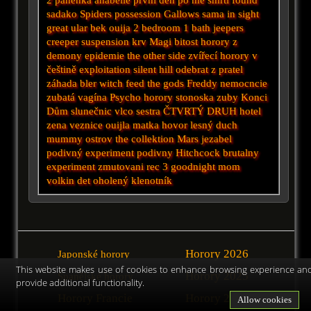
sadako
Spiders
possession
Gallows
sama
in sight
great
ular
bek
ouija
2 bedroom 1 bath
jeepers
creeper
suspension
krv
Magi
bitost
horory z
demony
epidemie
the other side
zvířecí
horory v
češtině
exploitation
silent hill
odebrat z pratel
záhada bler witch
feed the gods
Freddy
nemocncie
zubatá vagína
Psycho horory
stonoska
zuby
Konci
Dům slunečnic
vlco
sestra
ČTVRTÝ DRUH
hotel
zena veznice
ouijla
matka
hovor
lesný duch
mummy
ostrov
the collektion
Mars
jezabel
podivný experiment
podivny
Hitchcock
brutalny
experiment
zmutovani
rec 3
goodnight mom
volkin det
oholený klenotník
Horory 2026
Japonské horory
This website makes use of cookies to enhance browsing experience an
Horory 2025
Španělské horory
provide additional functionality.
Horory Francie
Horory 2024
Allow cookies