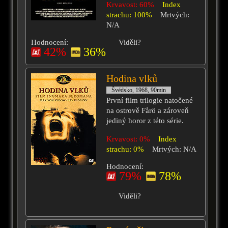
Krvavost: 60%
Index
strachu: 100%
Mrtvých:
N/A
Hodnocení:
Viděli?
42%
36%
Hodina vlků
Švédsko, 1968, 90min
První film trilogie natočené
na ostrově Fårö a zároveň
jediný horor z této série.
Krvavost: 0%
Index
strachu: 0%
Mrtvých: N/A
Hodnocení:
79%
78%
Viděli?