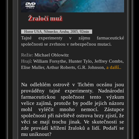
Žraločí muž
Horor USA, Německo, Aruba, 2005, 92min
Tajné experimenty v zájmu farmaceutické
společnosti se zvrhnou v nebezpečnou mutaci.
Režie:
Michael Oblowitz
Hrají
: William Forsythe, Hunter Tylo, Jeffrey Combs,
Elise Muller, Arthur Roberts, G.R. Johnson,
a další..
Na odlehlém ostrově v Tichém oceánu jsou
prováděny tajné experimenty. Nadnárodní
farmaceutickou společnost tento výzkum
velice zajímá, protože by podle jejich názoru
mohl vyléčit mnoho nemocí. Zástupce
společnosti při návštěvě ostrova brzy zjistí, že
věci se mají trochu jinak. Ve skutečnosti se
zde provádí křížení žraloků a lidí. Podaří se
mu uniknout?