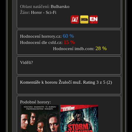
Oblast natáčení
: Bulharsko
Žánr
: Horor - Sci-Fi
60 %
Hodnocení horrory.cz:
15 %
Hodnocení dle csfd.cz:
28 %
Hodnocení imdb.com:
Viděli?
Komentáře k hororu
Žraločí muž.
Rating
3
z
5
(
2
)
Podobné horory: