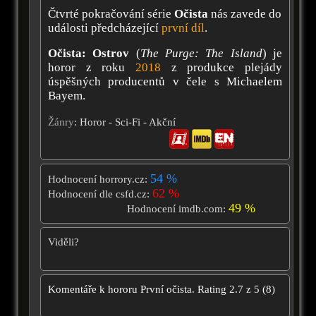
Čtvrté pokračování série
Očista
nás zavede do
události předcházející
první díl
.
Očista: Ostrov
(
The Purge: The Island
) je
horor z roku
2018
z produkce plejády
úspěšných producentů v čele s Michaelem
Bayem.
Žánry
: Horor - Sci-Fi - Akční
54 %
Hodnocení horrory.cz:
62 %
Hodnocení dle csfd.cz:
49 %
Hodnocení imdb.com:
Viděli?
Komentáře k hororu
První očista.
Rating
2.7
z
5
(
8
)