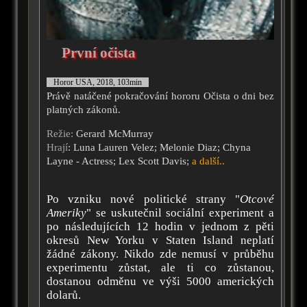
První očista
Horor USA, 2018, 103min
Právě natáčené pokračování hororu Očista o dni bez
platných zákonů.
Režie:
Gerard McMurray
Hrají
: Luna Lauren Velez; Melonie Diaz; Chyna
Layne - Actress; Lex Scott Davis;
a další..
Po vzniku nové politické strany "
Otcové
Ameriky
" se uskutečnil sociální experiment a
po následujících 12 hodin v jednom z pěti
okresů New Yorku v Staten Island neplatí
žádné zákony. Nikdo zde nemusí v průběhu
experimentu zůstat, ale ti co zůstanou,
dostanou odměnu ve výši 5000 amerických
dolarů.