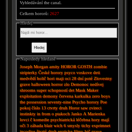
Vyhledávání the canal.
Celkem hororů:
2627
Hledej
Naposledy hledané
Joseph Morgan
amity
HOROR GOSTH
zombie
stripterky
České horory
psyco
voskove deti
medvědí
holič
hori maji oci
28 dní poté
Zlovestny
grave halloween
horror
zlo
Demonoc
nedívej
shrooms
super schopností
det
Mask Maker
exploitation
demony
červena karkulka
zero boys
the possession
seventy-nine
Psycho horory
Poe
pokoj číslo 13
ctvrty druh
Horor saw
zvireci
instinkty
in from
o ptakoch
Janko A Marienka
lovci č
komedie
psychiatrická léčebna
hory mají
oči 3
záhada blair wich
6 smysly
tichy exprimnet
incodius
štvrtý druh
eroticke filmy
bič
grave