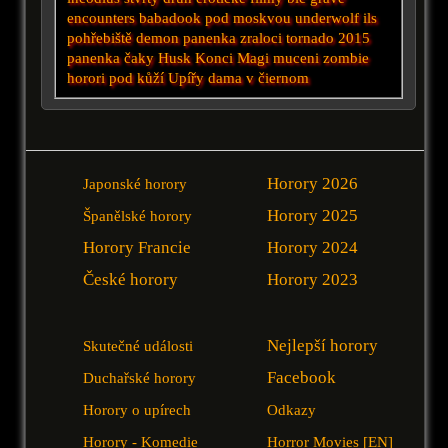
encounters
babadook
pod moskvou
underwolf
ils
pohřebiště
demon
panenka
zraloci tornado 2015
panenka čaky
Husk
Konci
Magi
muceni
zombie
horori
pod kůží
Upířy
dama v čiernom
Horory 2026
Japonské horory
Horory 2025
Španělské horory
Horory Francie
Horory 2024
České horory
Horory 2023
Nejlepší horory
Skutečné události
Facebook
Duchařské horory
Horory o upírech
Odkazy
Horory - Komedie
Horror Movies [EN]