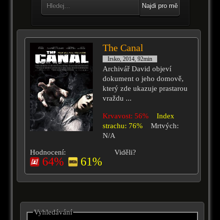
Najdi pro mě
The Canal
Irsko, 2014, 92min
Archivář David objeví
dokument o jeho domově,
který zde ukazuje prastarou
vraždu ...
Krvavost: 56%
Index
strachu: 76%
Mrtvých:
N/A
Hodnocení:
Viděli?
64%
61%
Vyhledávání