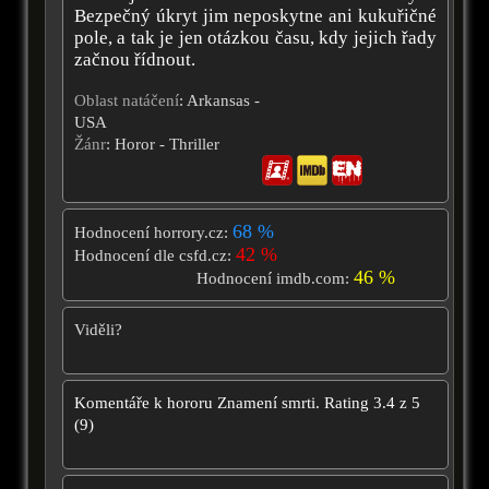
Bezpečný úkryt jim neposkytne ani kukuřičné
pole, a tak je jen otázkou času, kdy jejich řady
začnou řídnout.
Oblast natáčení
: Arkansas -
USA
Žánr
: Horor - Thriller
68 %
Hodnocení horrory.cz:
42 %
Hodnocení dle csfd.cz:
46 %
Hodnocení imdb.com:
Viděli?
Komentáře k hororu
Znamení smrti.
Rating
3.4
z
5
(
9
)