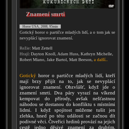
Znamení smrti
Horor USA, 2008, 95min
Gotický horor o partičce mladých lidí, a o tom jak se
nevyplácí ignorovat znamení.
Režie:
Matt Zettell
Hrají
: Dayton Knoll, Adam Huss, Kathryn Michelle,
Robert Miano, Jake Bartol, Matt Beeson,
a další..
Gotický
horor o partičce mladých lidí, kteří
mají brzy přijít na to, jak se nevyplácí
ignorovat znamení. Obzvlášť, když jde o
znamení smrti. Dva páry vyrazí na víkend
kempovat do přírody, avšak nešťastnou
náhodou se dostanou do konfliktu s místními
lidmi. I když spojitost můžeme tušit jen
zlehka, hned po této události se začnou dít
podivné věci. Čtveřici hrdinů provází na jejich
cestě jedno děsivé znamení za druhým.