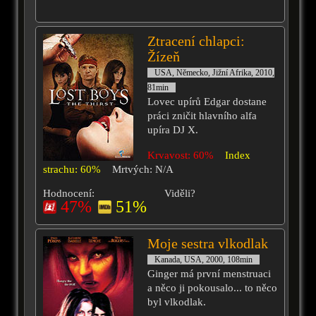
Ztracení chlapci:
Žízeň
USA, Německo, Jižní Afrika, 2010,
81min
Lovec upírů Edgar dostane
práci zničit hlavního alfa
upíra DJ X.
Krvavost: 60%
Index
strachu: 60%
Mrtvých: N/A
Hodnocení:
Viděli?
47%
51%
Moje sestra vlkodlak
Kanada, USA, 2000, 108min
Ginger má první menstruaci
a něco ji pokousalo... to něco
byl vlkodlak.