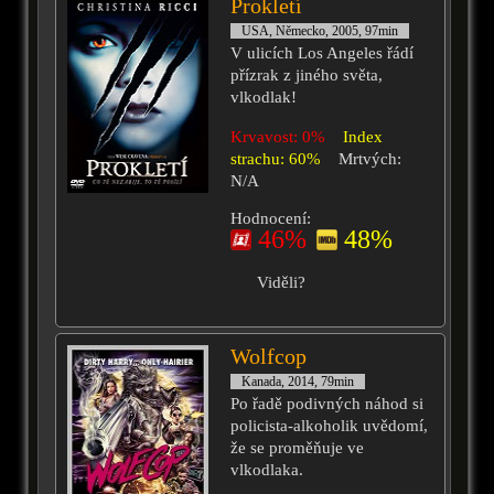
Prokletí
USA, Německo, 2005, 97min
V ulicích Los Angeles řádí
přízrak z jiného světa,
vlkodlak!
Krvavost: 0%
Index
strachu: 60%
Mrtvých:
N/A
Hodnocení:
46%
48%
Viděli?
Wolfcop
Kanada, 2014, 79min
Po řadě podivných náhod si
policista-alkoholik uvědomí,
že se proměňuje ve
vlkodlaka.