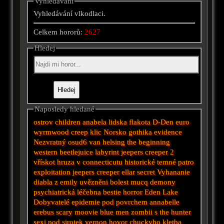
Vyhledávání
Vyhledávání vlkodlaci.
Celkem hororů:
2627
Hledej
Naposledy hledané
ostrov
children
anabela
lidska flakota
D-Den
euro
wyrmwood
creep
klic
Norsko
gothika
evidence
Nezvratný osud6
van helsing
the beginning
western
beetlejuice
labyrint
jeepers creeper 2
vřískot
hruza v connecticutu
historické
temné patro
exploitation
jeepers creeper
ellar secret
Vyhananie
diabla z emily
uvězněni
bolest
mucq
demony
psychiatrická léčebna
bestie
horror
Eden Lake
Dobyvatelé
epidemie
pod povrchem
annabelle
erebus
scary moovie
blue men
zombii
s
the hunter
sexi
pod
sirotek
vernon
hovor
chuckyho kletba