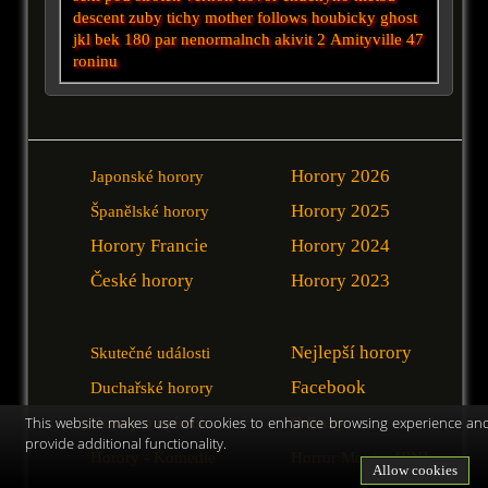
descent
zuby
tichy
mother
follows
houbicky
ghost
jkl
bek
180
par nenormalnch akivit 2
Amityville
47
roninu
Horory 2026
Japonské horory
Horory 2025
Španělské horory
Horory Francie
Horory 2024
České horory
Horory 2023
Nejlepší horory
Skutečné události
Facebook
Duchařské horory
Horory o upírech
Odkazy
This website makes use of cookies to enhance browsing experience an
provide additional functionality.
Horory - Komedie
Horror Movies [EN]
Allow cookies