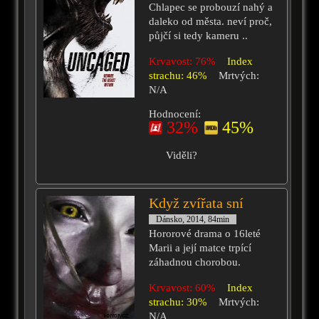
Chlapec se probouzí nahý a
daleko od města. neví proč,
půjčí si tedy kameru ..
Krvavost: 76%
Index
strachu: 46%
Mrtvých:
N/A
Hodnocení:
32%
45%
Viděli?
Když zvířata sní
Dánsko, 2014, 84min
Hororové drama o 16leté
Marii a její matce trpící
záhadnou chorobou.
Krvavost: 60%
Index
strachu: 30%
Mrtvých:
N/A