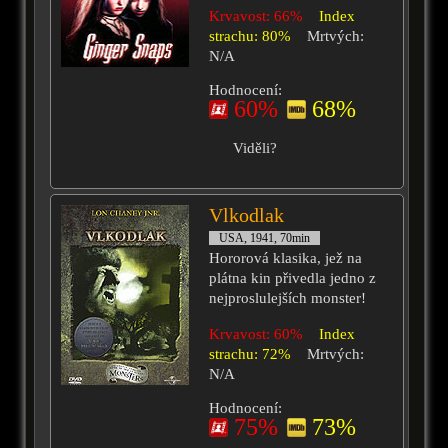
Krvavost: 66%
Index
strachu: 80%
Mrtvých:
N/A
Hodnocení:
60%
68%
Viděli?
Vlkodlak
USA, 1941, 70min
Hororová klasika, jež na
plátna kin přivedla jedno z
nejproslulejších monster!
Krvavost: 60%
Index
strachu: 72%
Mrtvých:
N/A
Hodnocení:
75%
73%