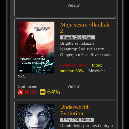
Viděli?
Moje sestra vlkodlak
2
Kanada, 2004, 94min
Brigitte se nakazila
lykantropií od své sestry
Ginger, o niž se dříve starala.
Krvavost: 56%
Index
strachu: 60%
Mrtvých:
N/A
Hodnocení:
Viděli?
60%
64%
Underworld:
Evolution
USA, 2006, 106min
Dlouholetý spor mezi upíry a