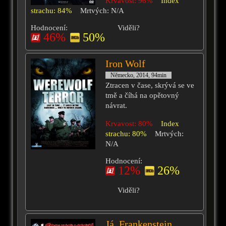
Krvavost: 96%
Index
strachu: 84%
Mrtvých: N/A
Hodnocení:
Viděli?
46%
50%
Iron Wolf
Německo, 2014, 94min
Ztracen v čase, skrývá se ve
tmě a číhá na opětovný
návrat.
Krvavost: 80%
Index
strachu: 80%
Mrtvých:
N/A
Hodnocení:
12%
26%
Viděli?
Já, Frankenstein