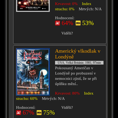
Krvavost: 0%
Index
strachu: 0%
Mrtvých: N/A
Hodnocení:
64%
53%
Viděli?
Americký vlkodlak v
Londýně
USA, Velká Británie, 1981, 97min
Pokousaný Američan v
Londýně po probuzení v
nemocnici zjistí, že se při
úplňku mění..
Krvavost: 80%
Index
strachu: 60%
Mrtvých: N/A
Hodnocení:
Viděli?
67%
75%