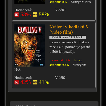
strachu: 0%
Mrtvých: N/A
Hodnocení:
Viděli?
53%
58%
Kvílení vlkodlaků 5
(video film)
Velká Británie, 1989, 96min
Krvavá večeře vlkodlaků v
roce 1489 pokračuje přesně
o 500 let později.
Krvavost: 0%
Index
strachu: 90%
Mrtvých:
N/A
Hodnocení:
Viděli?
42%
41%