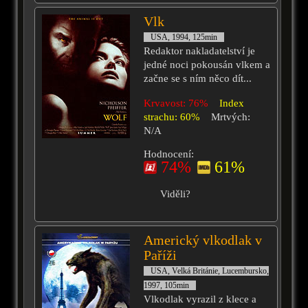
Vlk
USA, 1994, 125min
Redaktor nakladatelství je
jedné noci pokousán vlkem a
začne se s ním něco dít...
Krvavost: 76%
Index
strachu: 60%
Mrtvých:
N/A
Hodnocení:
74%
61%
Viděli?
Americký vlkodlak v
Paříži
USA, Velká Británie, Lucembursko,
1997, 105min
Vlkodlak vyrazil z klece a