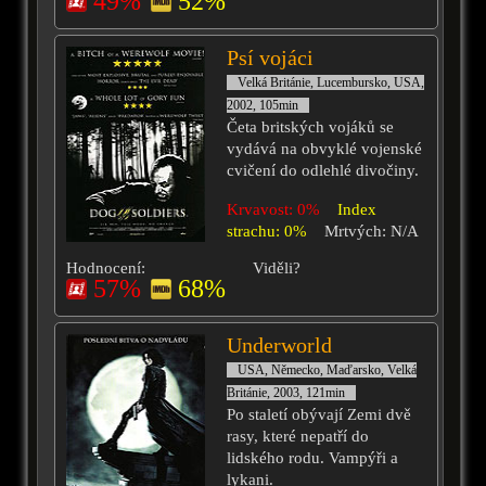
49%
52%
Psí vojáci
Velká Británie, Lucembursko, USA,
2002, 105min
Četa britských vojáků se
vydává na obvyklé vojenské
cvičení do odlehlé divočiny.
Krvavost: 0%
Index
strachu: 0%
Mrtvých: N/A
Hodnocení:
Viděli?
57%
68%
Underworld
USA, Německo, Maďarsko, Velká
Británie, 2003, 121min
Po staletí obývají Zemi dvě
rasy, které nepatří do
lidského rodu. Vampýři a
lykani.