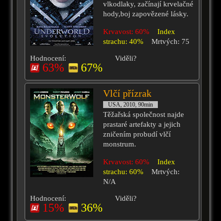
vlkodlaky, začínají krvelačné
hody,boj zapovězené lásky.
Krvavost: 60%
Index
strachu: 40%
Mrtvých: 75
Hodnocení:
Viděli?
63%
67%
Vlčí přízrak
USA, 2010, 90min
Těžařská společnost najde
prastaré artefakty a jejich
zničením probudí vlčí
monstrum.
Krvavost: 60%
Index
strachu: 60%
Mrtvých:
N/A
Hodnocení:
Viděli?
15%
36%