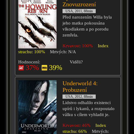
Znovuzrození
USA, 2011, 88min
Před narozením Willa byla
jeho matka pokousána
vlkodlakem a po porodu
zemřela.
Krvavost: 100%
Index
strachu: 100%
Mrtvých: N/A
Hodnocení:
Viděli?
37%
39%
Underworld 4:
Probuzení
USA, 2012, 88min
Lidstvo odhalilo existenci
upírů i lykanů, a rozpoutalo
válku s cílem vyhladit je.
Krvavost: 46%
Index
strachu: 66%
Mrtvých: