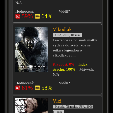
N/A
Hodnocení:
Viděli?
59%
64%
Vlkodlak
USA, 2010, 103min
Lawrence se po smrti matky
vydává do světa, kde se
setká s legendou o
vlkodlakovi....
Krvavost: 0%
Index
strachu: 100%
Mrtvých:
N/A
Hodnocení:
Viděli?
61%
58%
Vlci
Kanada, Německo, USA, 2006,
110min