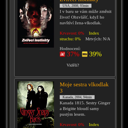
USA, 2008, 93min
I v baru se vám může změnit
život! Obzvlášť, když ho
navštíví žena-vlkodlak.
Krvavost: 0%
Index
strachu: 0%
Mrtvých: N/A
Hodnocení:
37%
39%
Viděli?
Moje sestra vlkodlak
3
Kanada, 2004, 94min
Kanada 1815. Sestry Ginger
a Brigitte bloudí samy
pustým lesem.
Krvavost: 0%
Index