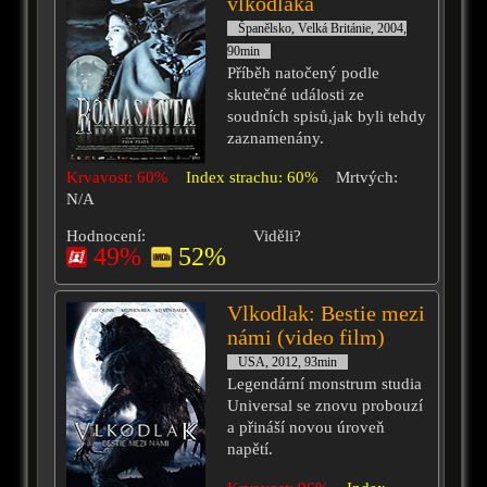
vlkodlaka
Španělsko, Velká Británie, 2004,
90min
Příběh natočený podle
skutečné události ze
soudních spisů,jak byli tehdy
zaznamenány.
Krvavost: 60%
Index strachu: 60%
Mrtvých:
N/A
Hodnocení:
Viděli?
49%
52%
Vlkodlak: Bestie mezi
námi (video film)
USA, 2012, 93min
Legendární monstrum studia
Universal se znovu probouzí
a přináší novou úroveň
napětí.