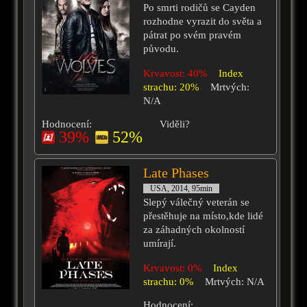
Po smrti rodičů se Cayden
rozhodne vyrazit do světa a
pátrat po svém pravém
původu.
Krvavost: 40%
Index
strachu: 20%
Mrtvých:
N/A
Hodnocení:
Viděli?
39%
52%
Late Phases
USA, 2014, 95min
Slepý válečný veterán se
přestěhuje na místo,kde lidé
za záhadných okolností
umírají.
Krvavost: 0%
Index
strachu: 0%
Mrtvých: N/A
Hodnocení: