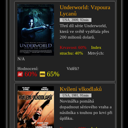
Underworld: Vzpoura
Lycanů
USA, 2009, 92min
Třetí díl série Underworld,
která ve světě vydělala přes
200 milionů dolarů.
Krvavost: 60%
Index
strachu: 40%
Mrtvých:
N/A
Hodnocení:
Viděli?
60%
65%
Kvílení vlkodlaků
USA, 1981, 91min
Novinářka pomáhá
dopadnout sériového vraha a
násilníka s touhou po krvi při
úplňku.