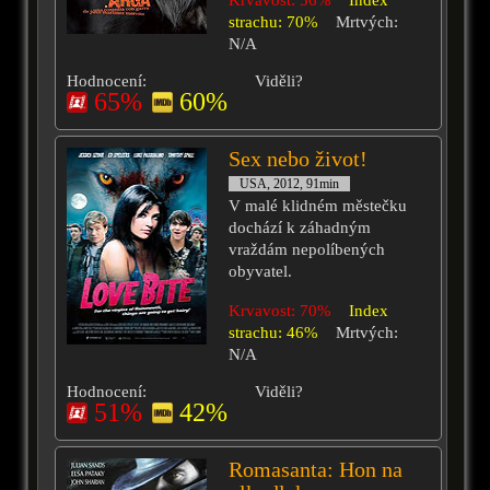
Krvavost: 56%
Index
strachu: 70%
Mrtvých:
N/A
Hodnocení:
Viděli?
65%
60%
Sex nebo život!
USA, 2012, 91min
V malé klidném městečku
dochází k záhadným
vraždám nepolíbených
obyvatel.
Krvavost: 70%
Index
strachu: 46%
Mrtvých:
N/A
Hodnocení:
Viděli?
51%
42%
Romasanta: Hon na