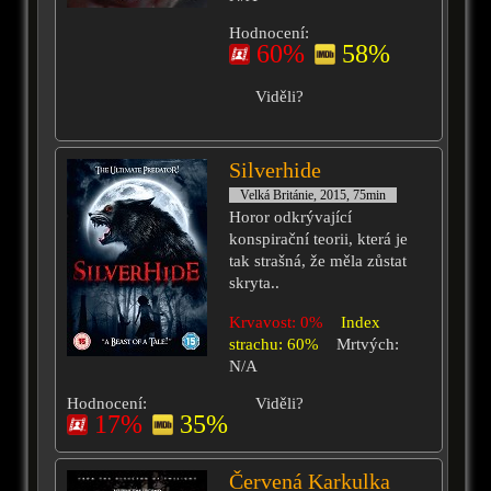
Hodnocení:
60%
58%
Viděli?
Silverhide
Velká Británie, 2015, 75min
Horor odkrývající
konspirační teorii, která je
tak strašná, že měla zůstat
skryta..
Krvavost: 0%
Index
strachu: 60%
Mrtvých:
N/A
Hodnocení:
Viděli?
17%
35%
Červená Karkulka