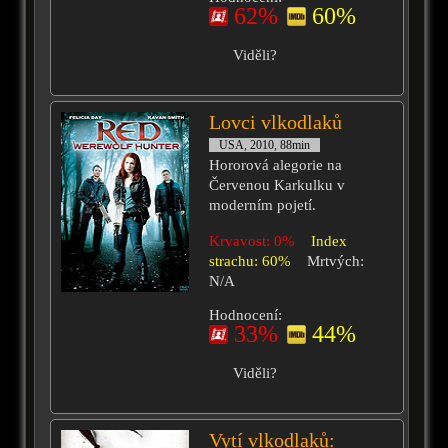
62%
60%
Viděli?
Lovci vlkodlaků
USA, 2010, 88min
Hororová alegorie na
Červenou Karkulku v
moderním pojetí.
Krvavost: 0%
Index
strachu: 60%
Mrtvých:
N/A
Hodnocení:
33%
44%
Viděli?
Vytí vlkodlaků: