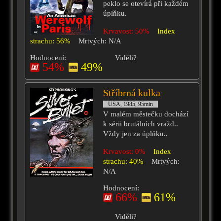
peklo se otevírá při každém
úplňku.
Krvavost: 50%
Index
strachu: 56%
Mrtvých: N/A
Hodnocení:
Viděli?
54%
49%
Stříbrná kulka
USA, 1985, 95min
V malém městečku dochází
k sérii brutálních vražd..
Vždy jen za úplňku..
Krvavost: 0%
Index
strachu: 40%
Mrtvých:
N/A
Hodnocení:
66%
61%
Viděli?