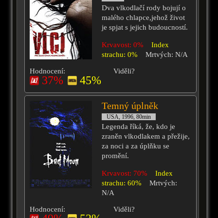
Dva vlkodlačí rody bojují o
malého chlapce,jehož život
je spjat s jejich budoucností.
Krvavost: 0%
Index
strachu: 0%
Mrtvých: N/A
Hodnocení:
Viděli?
37%
45%
Temný úplněk
USA, 1996, 80min
Legenda říká, že, kdo je
zraněn vlkodlakem a přežije,
za noci a za úplňku se
promění.
Krvavost: 70%
Index
strachu: 60%
Mrtvých:
N/A
Hodnocení:
Viděli?