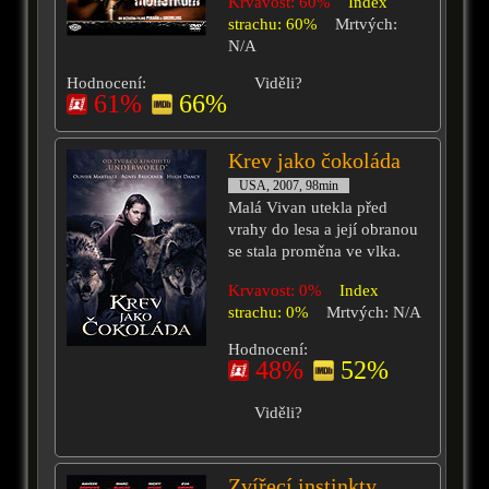
Krvavost: 60%
Index
strachu: 60%
Mrtvých:
N/A
Hodnocení:
Viděli?
61%
66%
Krev jako čokoláda
USA, 2007, 98min
Malá Vivan utekla před
vrahy do lesa a její obranou
se stala proměna ve vlka.
Krvavost: 0%
Index
strachu: 0%
Mrtvých: N/A
Hodnocení:
48%
52%
Viděli?
Zvířecí instinkty