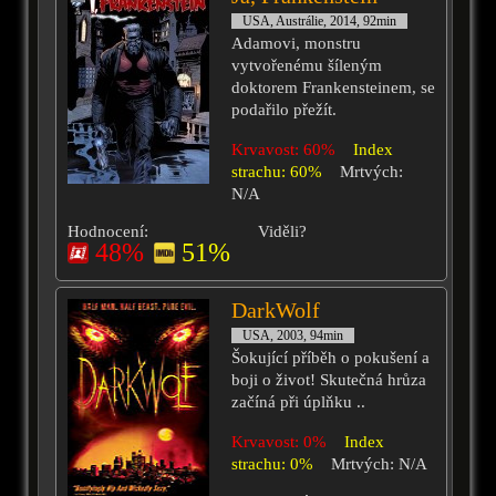
USA, Austrálie, 2014, 92min
Adamovi, monstru
vytvořenému šíleným
doktorem Frankensteinem, se
podařilo přežít.
Krvavost: 60%
Index
strachu: 60%
Mrtvých:
N/A
Hodnocení:
Viděli?
48%
51%
DarkWolf
USA, 2003, 94min
Šokující příběh o pokušení a
boji o život! Skutečná hrůza
začíná při úplňku ..
Krvavost: 0%
Index
strachu: 0%
Mrtvých: N/A