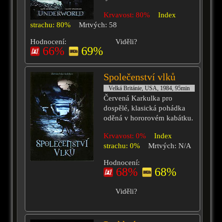
Krvavost: 80%
Index
strachu: 80%
Mrtvých: 58
Hodnocení:
Viděli?
66%
69%
Společenství vlků
Velká Británie, USA, 1984, 95min
Červená Karkulka pro
dospělé, klasická pohádka
oděná v hororovém kabátku.
Krvavost: 0%
Index
strachu: 0%
Mrtvých: N/A
Hodnocení:
68%
68%
Viděli?