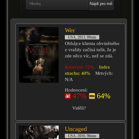
Najdi pro mě
Wer
USA, 2013, 89min
Obhájce klienta obviněného
z vraždy začíná tušit, že je
zde něco víc, než se zdá.
Krvavost: 72%
Index
strachu: 40%
Mrtvých:
N/A
Hodnocení:
47%
64%
Viděli?
Uncaged
USA, 2016, 96min