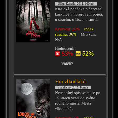
USA, Kanada, 2011, 100min
Klasická pohádka o červené
karkulce v hororovém pojetí,
o strachu, o lásce, a smrti.
Krvavost: 20%
Index
strachu: 36%
Mrtvých:
N/A
Hodnocení:
53%
52%
Viděli?
Hra vlkodlaků
Španělsko, 2011, 98min
Neúspěšný spisovatel se po
15 letech vrací do svého
rodného města. Města
vlkodlaků.