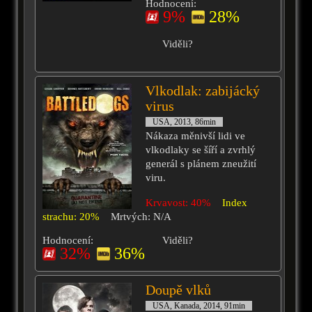
Hodnocení:
9%
28%
Viděli?
Vlkodlak: zabijácký
virus
USA, 2013, 86min
Nákaza měnivší lidi ve
vlkodlaky se šíří a zvrhlý
generál s plánem zneužití
viru.
Krvavost: 40%
Index
strachu: 20%
Mrtvých: N/A
Hodnocení:
Viděli?
32%
36%
Doupě vlků
USA, Kanada, 2014, 91min