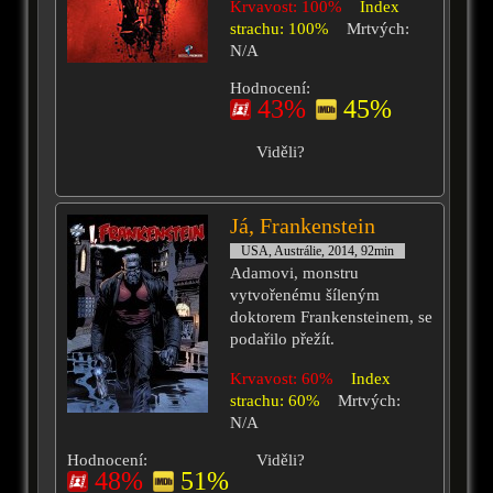
Krvavost: 100%
Index
strachu: 100%
Mrtvých:
N/A
Hodnocení:
43%
45%
Viděli?
Já, Frankenstein
USA, Austrálie, 2014, 92min
Adamovi, monstru
vytvořenému šíleným
doktorem Frankensteinem, se
podařilo přežít.
Krvavost: 60%
Index
strachu: 60%
Mrtvých:
N/A
Hodnocení:
Viděli?
48%
51%