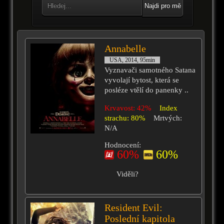
Najdi pro mě
Annabelle
USA, 2014, 95min
Vyznavači samotného Satana
vyvolají bytost, která se
posléze vtělí do panenky ..
Krvavost: 42%
Index
strachu: 80%
Mrtvých:
N/A
Hodnocení:
60%
60%
Viděli?
Resident Evil:
Poslední kapitola