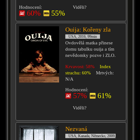
Hodnocení:
Viděli?
60%
55%
Ouija: Kořeny zla
USA, 2016, 99min
Ovdovělá matka přinese
domu tabulku ouija a tím
nevědomky pozve i ZLO.
Krvavost: 58%
Index
strachu: 60%
Mrtvých:
N/A
Hodnocení:
57%
61%
Viděli?
Nezvaná
USA, Kanada, Německo, 2009,