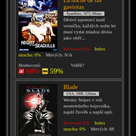
La noche de las
gaviotas
Španělsko, 1975, 89min
Děsivé tajemství malé
vesničky, každých sedm let
musí vydat mladou dívku
jako oběť...
Krvavost: 0%
Index
strachu: 0%
Mrtvých: N/A
Hodnocení:
Viděli?
68%
59%
Blade
USA, 1998, 120min
Wesley Snipes v roli
nesmrtelného bojovníka,
napůl člověk a napůl upír.
Krvavost: 0%
Index
strachu: 0%
Mrtvých: 88