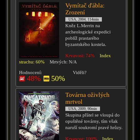
Vymítač ďábla:
Zrození
USA, 2004, 114min
Kněz L.Merrin na
archeologické expedici
poblíž prastarého
byzantského kostela.
Krvavost: 74%
Index
strachu: 60%
Mrtvých: N/A
Hodnocení:
Viděli?
48%
50%
Továrna oživlých
mrtvol
USA, 2009, 90min
Skupina přátel se vloupá do
opuštěné továrny, tím však
naruší soukromí pravé hrůzy.
Krvavost: 100%
Index