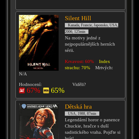
Silent Hill
Kanada, Francie, Japonsko, USA,
2006, 125min
Na motivy jedné z
nejpopulárnějších herních
sérii.
Krvavost: 60%
Index
strachu: 70%
Mrtvých:
N/A
Hodnocení:
Viděli?
67%
65%
Dětská hra
USA, 1988, 87min
Legendární horor o panence
Chuckie, hračce s duší
sadistického vraha. Pojďte si
hrát!