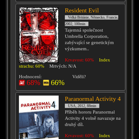
Resident Evil
Velká Británie, Německo, Francie,
2002, 100min
Tajemná společnost
Umbrella Corporation,
zabývající se genetickým
výzkumem..
Krvavost: 60%
Index
strachu: 60%
Mrtvých: N/A
Hodnocení:
Viděli?
68%
66%
Paranormal Activity 4
USA, 2012, 88min
Příběh hororu Paranormal
Activity 4 volně navazuje na
druhý díl.
Krvavost: 60%
Index