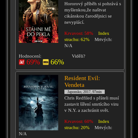
Hororový příběh si pohrává s
myšlenkou,že naštvat
cikánskou čarodějnici se
nevyplácí.
Krvavost: 58%
Index
strachu: 62%
Mrtvých:
N/A
Hodnocení:
Viděli?
69%
66%
Resident Evil:
Vendeta
Japonsko, 2017, 97min
Chris Redfiled s přáteli musí
zastavit šíření smrtícího viru
v N.Y. a zachránit svět.
Krvavost: 60%
Index
strachu: 20%
Mrtvých:
N/A