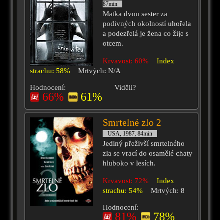
87min
Matka dvou sester za
podivných okolností uhořela
a podezřelá je žena co žije s
otcem.
Krvavost: 60%
Index
strachu: 58%
Mrtvých: N/A
Hodnocení:
Viděli?
66%
61%
Smrtelné zlo 2
USA, 1987, 84min
Jediný přeživší smrtelného
zla se vrací do osamělé chaty
hluboko v lesích.
Krvavost: 72%
Index
strachu: 54%
Mrtvých: 8
Hodnocení:
81%
78%