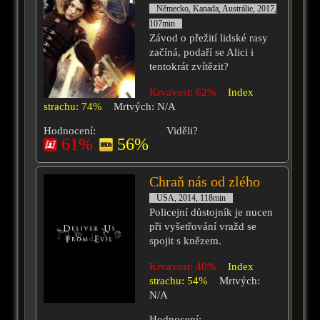
Německo, Kanada, Austrálie, 2017,
107min
Závod o přežití lidské rasy
začíná, podaří se Alici i
tentokrát zvítězit?
Krvavost: 62%
Index
strachu: 74%
Mrtvých: N/A
Hodnocení:
Viděli?
61%
56%
Chraň nás od zlého
USA, 2014, 118min
Policejní důstojník je nucen
při vyšetřování vražd se
spojit s knězem.
Krvavost: 40%
Index
strachu: 54%
Mrtvých:
N/A
Hodnocení: