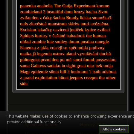
panenka anabelle
The Ouija Experiment
korene
zombieland 2
beautiful
dum hruzy
bacha
život
zviřat
den z
čaky
šachta
Bundy
lidska stonožka3
reds
zlověstné
monstrum
skiriw muri
uvězněna
Excision
lekačky
osvícení
jeníček
kytice
zvířecí
Spiders
horory v češtině
babadook
the human
obřad
zombie
bite
smiley
doom
pustina
omegle
Panenka z pkla
vracejí se zpět
ouijla
podivny
matka
já legenda
ostrov aland
vyvolávání duchů
poltergeist
první den po mé smrti
found
possession
sama
Gallows
sadako
in sight
great
ular
bek
ouija
Magi
epidemie
silent hill
2 bedroom 1 bath
odebrat
z pratel
exploitation
bitost
jeepers creeper
the other
side
Horory 2026
Japonské horory
This website makes use of cookies to enhance browsing experience an
provide additional functionality.
Horory 2025
Španělské horory
Allow cookies