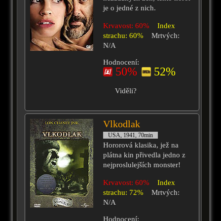
je o jedné z nich.
Krvavost: 60%
Index
strachu: 60%
Mrtvých:
N/A
Hodnocení:
50%
52%
Viděli?
Vlkodlak
USA, 1941, 70min
Hororová klasika, jež na
plátna kin přivedla jedno z
nejproslulejších monster!
Krvavost: 60%
Index
strachu: 72%
Mrtvých:
N/A
Hodnocení: