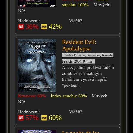
strachu: 100%
Mrtvých:
N/A
Hodnocení:
Viděli?
36%
42%
Resident Evil:
Apokalypsa
Velká Británie, Německo, Kanada,
Francie, 2004, 94min
Alice, jediná přeživší řádění
zombies se s nabitým
kanónem vydává napříč
"peklem".
Krvavost: 60%
Index strachu: 60%
Mrtvých:
N/A
Hodnocení:
Viděli?
57%
60%