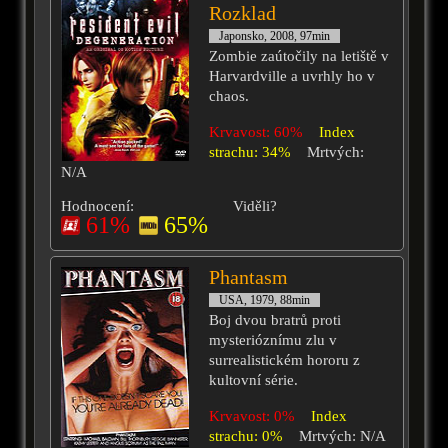
Rozklad
Japonsko, 2008, 97min
Zombie zaútočily na letiště v
Harvardville a uvrhly ho v
chaos.
Krvavost: 60%
Index
strachu: 34%
Mrtvých:
N/A
Hodnocení:
Viděli?
61%
65%
Phantasm
USA, 1979, 88min
Boj dvou bratrů proti
mysterióznímu zlu v
surrealistickém hororu z
kultovní série.
Krvavost: 0%
Index
strachu: 0%
Mrtvých: N/A