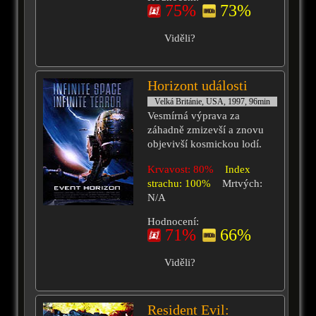
75%
73%
Viděli?
Horizont události
Velká Británie, USA, 1997, 96min
Vesmírná výprava za
záhadně zmizevší a znovu
objevivší kosmickou lodí.
Krvavost: 80%
Index
strachu: 100%
Mrtvých:
N/A
Hodnocení:
71%
66%
Viděli?
Resident Evil: