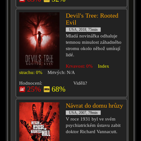
Devil's Tree: Rooted
Evil
USA, 2018, 75min
Mladá novinářka odhaluje
temnou minulost záhadného
stromu okolo něhož umírají
lidé.
Krvavost: 0%
Index
strachu: 0%
Mrtvých: N/A
Hodnocení:
Viděli?
25%
68%
Návrat do domu hrůzy
USA, 2007, 79min
V roce 1931 byl ve svém
psychiatrickém ústavu zabit
doktor Richard Vannacutt.