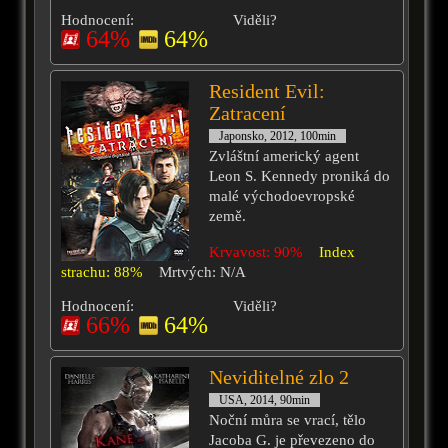
Hodnocení:
Viděli?
64%
64%
Resident Evil:
Zatracení
Japonsko, 2012, 100min
Zvláštní americký agent
Leon S. Kennedy proniká do
malé východoevropské
země.
Krvavost: 90%
Index
strachu: 88%
Mrtvých: N/A
Hodnocení:
Viděli?
66%
64%
Neviditelné zlo 2
USA, 2014, 90min
Noční můra se vrací, tělo
Jacoba G. je převezeno do