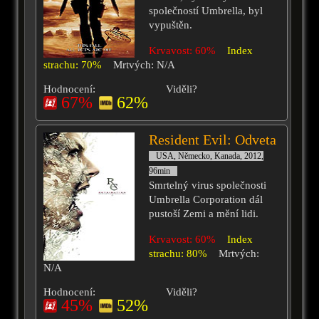
společností Umbrella, byl
vypuštěn.
Krvavost: 60%
Index
strachu: 70%
Mrtvých: N/A
Hodnocení:
Viděli?
67%
62%
Resident Evil: Odveta
USA, Německo, Kanada, 2012,
96min
Smrtelný virus společnosti
Umbrella Corporation dál
pustoší Zemi a mění lidi.
Krvavost: 60%
Index
strachu: 80%
Mrtvých:
N/A
Hodnocení:
Viděli?
45%
52%