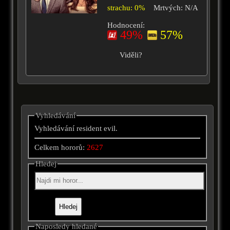
strachu: 0%
Mrtvých: N/A
Hodnocení:
49%
57%
Viděli?
Vyhledávání
Vyhledávání resident evil.
Celkem hororů:
2627
Hledej
Naposledy hledané