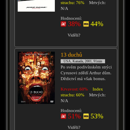
strachu: 76%
Mrtvých:
N/A
Hodnocení:
38%
44%
Viděli?
13 duchů
USA, Kanada, 2001, 91min
Po svém podivínském strýci
Cyrusovi zdědí Arthur dům.
Dědictví má však bonus.
Krvavost: 60%
Index
strachu: 60%
Mrtvých:
N/A
Hodnocení:
51%
53%
Viděli?