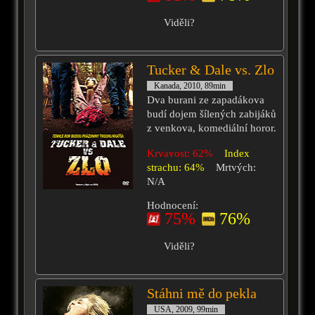
Viděli?
Tucker & Dale vs. Zlo
Kanada, 2010, 89min
Dva burani ze zapadákova
budí dojem šílených zabijáků
z venkova, komediální horor.
Krvavost: 62%
Index
strachu: 64%
Mrtvých:
N/A
Hodnocení:
75%
76%
Viděli?
Stáhni mě do pekla
USA, 2009, 99min