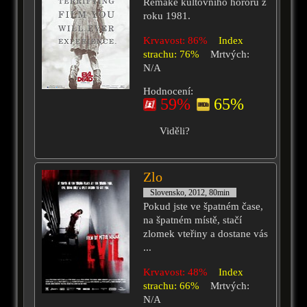
Remake kultovního hororu z
roku 1981.
Krvavost: 86%
Index
strachu: 76%
Mrtvých:
N/A
Hodnocení:
59%
65%
Viděli?
Zlo
Slovensko, 2012, 80min
Pokud jste ve špatném čase,
na špatném místě, stačí
zlomek vteřiny a dostane vás
...
Krvavost: 48%
Index
strachu: 66%
Mrtvých:
N/A