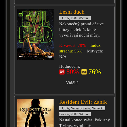
Lesní duch
USA, 1981, 85min
Nekonečný proud děsivé
hrůzy a efektů, které
vyvolávají noční můry.
Krvavost: 70%
Index
strachu: 56%
Mrtvých:
N/A
Hodnocení:
80%
76%
Viděli?
Resident Evil: Zánik
USA, Velká Británie, Německo,
Francie, 2007, 94min
Nastal konec světa. Pokusný
T-virus, vyrobený