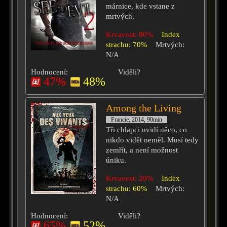
márnice, kde vstane z
mrtvých.
Krvavost: 80%
Index
strachu: 70%
Mrtvých:
N/A
Hodnocení:
Viděli?
47%
48%
Among the Living
Francie, 2014, 90min
Tři chlapci uvidí něco, co
nikdo vidět neměl. Musí tedy
zemřít, a není možnost
úniku.
Krvavost: 20%
Index
strachu: 60%
Mrtvých:
N/A
Hodnocení:
Viděli?
65%
52%