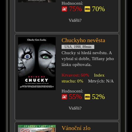
Hodnocení:
75%
70%
Viděli?
Chuckyho nevěsta
USA, 1998, 89min
Chucky si hledá nevěstu. A
vybral si dobře, Tiffany jeho
lásku opětovala.
Krvavost: 60%
Index
strachu: 0%
Mrtvých: N/A
Hodnocení:
55%
52%
Viděli?
Vánoční zlo