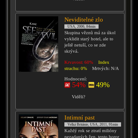
Neviditelné zlo
USA, 2006, 84min
Skupina věznů má za úkol
vyklidit starý hotel, ale to
ještě netuší, co se zde
skrývá.
Krvavost: 60%
Index
strachu: 0%
Mrtvých: N/A
Hodnocení:
54%
49%
Viděli?
Intimní past
Velká Británie, USA, 2011, 91min
Každý rok se ztratí milióny
nezadaných žen, tento horor