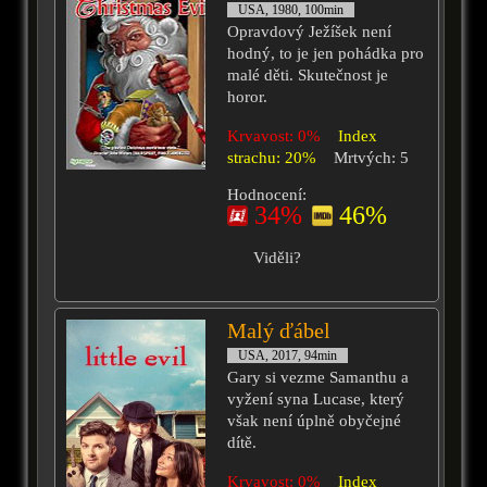
USA, 1980, 100min
Opravdový Ježíšek není
hodný, to je jen pohádka pro
malé děti. Skutečnost je
horor.
Krvavost: 0%
Index
strachu: 20%
Mrtvých: 5
Hodnocení:
34%
46%
Viděli?
Malý ďábel
USA, 2017, 94min
Gary si vezme Samanthu a
vyžení syna Lucase, který
však není úplně obyčejné
dítě.
Krvavost: 0%
Index