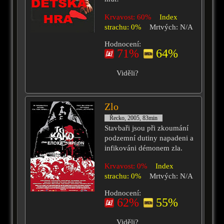
Krvavost: 60%
Index
strachu: 0%
Mrtvých: N/A
Hodnocení:
71%
64%
Viděli?
Zlo
Řecko, 2005, 83min
Stavbaři jsou při zkoumání
podzemní dutiny napadeni a
infikováni démonem zla.
Krvavost: 0%
Index
strachu: 0%
Mrtvých: N/A
Hodnocení:
62%
55%
Viděli?