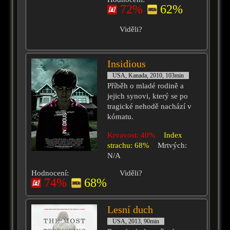
72%
62%
Viděli?
Insidious
USA, Kanada, 2010, 103min
Příběh o mladé rodině a
jejich synovi, který se po
tragické nehodě nachází v
kómatu.
Krvavost: 40%
Index
strachu: 68%
Mrtvých:
N/A
Hodnocení:
Viděli?
74%
68%
Lesní duch
USA, 2013, 90min