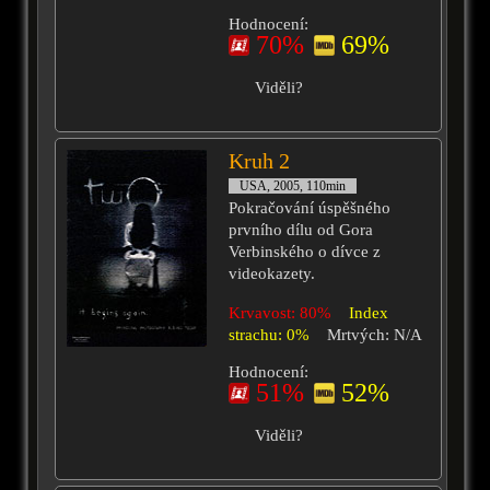
Hodnocení:
70%
69%
Viděli?
Kruh 2
USA, 2005, 110min
Pokračování úspěšného
prvního dílu od Gora
Verbinského o dívce z
videokazety.
Krvavost: 80%
Index
strachu: 0%
Mrtvých: N/A
Hodnocení:
51%
52%
Viděli?