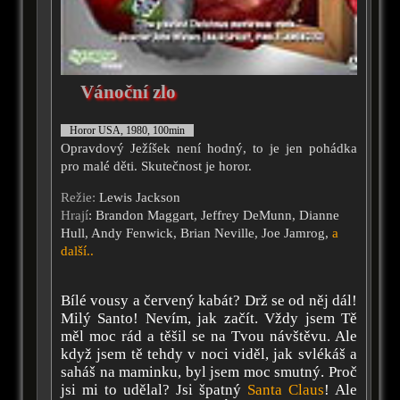
Vánoční zlo
Horor USA, 1980, 100min
Opravdový Ježíšek není hodný, to je jen pohádka
pro malé děti. Skutečnost je horor.
Režie:
Lewis Jackson
Hrají
: Brandon Maggart, Jeffrey DeMunn, Dianne
Hull, Andy Fenwick, Brian Neville, Joe Jamrog,
a
další..
Bílé vousy a červený kabát? Drž se od něj dál!
Milý Santo! Nevím, jak začít. Vždy jsem Tě
měl moc rád a těšil se na Tvou návštěvu. Ale
když jsem tě tehdy v noci viděl, jak svlékáš a
saháš na maminku, byl jsem moc smutný. Proč
jsi mi to udělal? Jsi špatný
Santa Claus
! Ale