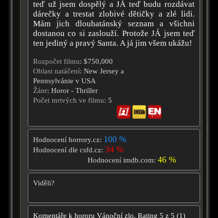
teď už jsem dospělý a JÁ teď budu rozdávat
dárečky a trestat zlobivé dětičky a zlé lidi.
Mám jich dlouhatánský seznam a všichni
dostanou co si zaslouží. Protože JÁ jsem teď
ten jediný a pravý Santa. A já jim všem ukážu!
Rozpočet filmu
: $750,000
Oblast natáčení
: New Jersey a
Pennsylvánie v USA
Žánr
: Horor - Thriller
Počet mrtvých ve filmu
: 5
100 %
Hodnocení horrory.cz:
34 %
Hodnocení dle csfd.cz:
46 %
Hodnocení imdb.com:
Viděli?
Komentáře k hororu
Vánoční zlo.
Rating
5
z
5
(
1
)