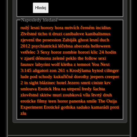
Naposledy hledané
rudý
lesni horory
hora mrtvích
černém
incidius
Zlvěstné ticho
ti druzi
canibalove
kanibalismus
zjevení
the posession
Zabiják
ghost
lesní duch
2012
psychiatrická léčebna
abeceda
helloween
vetřelec 3
Sexy horor
zombie horori
klic
24 hodin
v zjaetí démonu
zelené peklo
the follow
sexi
faunuv labyrint
wolf
kletba z temnot
You Next
3:145
aligatori
zon 261
s Krodýlama
bytod
cilinger
lude pod schody
kukuřičné
dorothy
jeepers creeper
2
in sight
blázinec
hotel
Jezero smrti
cinistr
krv
smlouva
Erotick
Hra na utrpení
fredy
šachta
zlověstné
skiriw muri
zoubková víla
štvrtý druh
eroticke filmy
teen horor
panenka
smile
The Ouija
Experiment
Erotické
gothika
sadako
kamarádi proti
zlu