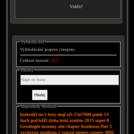
Viděli?
Vyhledávání
Vyhledávání jeapres creepres.
Celkem hororů:
2627
Hledej
Naposledy hledané
krokodýl
rec1
hory mají oči 3
let7000
patek 13
duch
pod kůží
zloba
lesní
zombie 2015
super 8
Goodnight mommy
shit
chapter
Insidisous
Part 3
vychovny
insidious 2
vracejí
jeepers crepers
3092