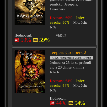
písničku..Jeeepers,
Creeepers...
Krvavost: 60%
Index
strachu: 60%
Mrtvých:
N/A
Hodnocení:
Viděli?
59%
59%
Jeepers Creepers 2
USA, Nizozemsko, 2003, 104min
Jednou za 23 let se probudí
zlo a 23 dní se krmí na
lidech...
Krvavost: 64%
Index
strachu: 64%
Mrtvých:
N/A
Hodnocení:
44%
54%