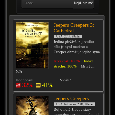
Najdi pro mě
Jeepers Creepers 3:
Cathedral
USA, 2017, 99min
Jediná přeživší z prvního
dílu je nyní matkou a
Creeper ohrožuje jejího syna.
Krvavost: 100%
Index
strachu: 100%
Mrtvých:
N/A
Hodnocení:
Viděli?
32%
41%
Jeepers Creepers
USA, Německo, 2001, 90min
Boj o holý život a starý
gramofon vesele vyhrávající