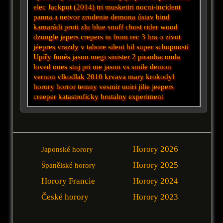
elec
Jackpot (2014)
tri musketiri
nocni-incident
panna a netvor
zrodenie demona
ústav
bind
kamarádi proti zlu
blue snuff
chost rider
wood
dzungle
jepers crepers
in from
rec 3
hra o zivot
jéepres
vrazdy v tabore
silent hil
super schopností
Upířy
funés
jason
megi
sinister 2
piranhaconda
loved ones
stuj pri me
jason vs
smile
demon
vernon
vlkodlak 2010
krvava mary
krokodyl
horory
horror
temny vesmir
uoiri
jilie
jeepers
creeper
katastroficky
brutalny experiment
Horory 2026
Japonské horory
Horory 2025
Španělské horory
Horory Francie
Horory 2024
České horory
Horory 2023