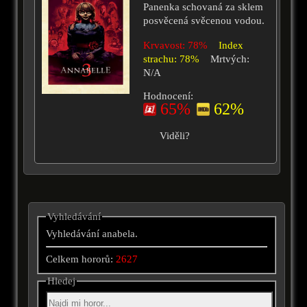
Panenka schovaná za sklem
posvěcená svěcenou vodou.
Krvavost: 78%
Index
strachu: 78%
Mrtvých:
N/A
Hodnocení:
65%
62%
Viděli?
Vyhledávání
Vyhledávání anabela.
Celkem hororů:
2627
Hledej