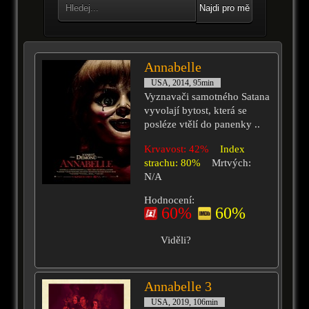
Najdi pro mě
Annabelle
USA, 2014, 95min
Vyznavači samotného Satana
vyvolají bytost, která se
posléze vtělí do panenky ..
Krvavost: 42%
Index
strachu: 80%
Mrtvých:
N/A
Hodnocení:
60%
60%
Viděli?
Annabelle 3
USA, 2019, 106min