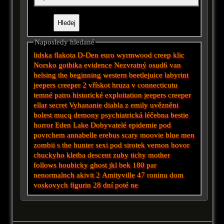
Naposledy hledané
lidska flakota
D-Den
euro
wyrmwood
creep
klic
Norsko
gothika
evidence
Nezvratný osud6
van
helsing
the beginning
western
beetlejuice
labyrint
jeepers creeper 2
vřískot
hruza v connecticutu
temné patro
historické
exploitation
jeepers creeper
ellar secret
Vyhananie diabla z emily
uvězněni
bolest
mucq
demony
psychiatrická léčebna
bestie
horror
Eden Lake
Dobyvatelé
epidemie
pod
povrchem
annabelle
erebus
scary moovie
blue men
zombii
s
the hunter
sexi
pod
sirotek
vernon
hovor
chuckyho kletba
descent
zuby
tichy
mother
follows
houbicky
ghost
jkl
bek
180
par
nenormalnch akivit 2
Amityville
47 roninu
dom
voskovych figurin
28 dní poté
ne