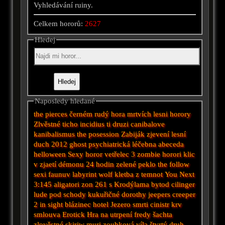
Vyhledávání ruiny.
Celkem hororů:
2627
Hledej
Naposledy hledané
the pierces
černém
rudý
hora mrtvích
lesni horory
Zlvěstné ticho
incidius
ti druzi
canibalove
kanibalismus
the posession
Zabiják
zjevení
lesní
duch 2012
ghost
psychiatrická léčebna
abeceda
helloween
Sexy horor
vetřelec 3
zombie horori
klic
v zjaetí démonu
24 hodin
zelené peklo
the follow
sexi
faunuv labyrint
wolf
kletba z temnot
You Next
3:145
aligatori
zon 261
s Krodýlama
bytod
cilinger
lude pod schody
kukuřičné
dorothy
jeepers creeper
2
in sight
blázinec
hotel
Jezero smrti
cinistr
krv
smlouva
Erotick
Hra na utrpení
fredy
šachta
zlověstné
skiriw muri
zoubková víla
štvrtý druh