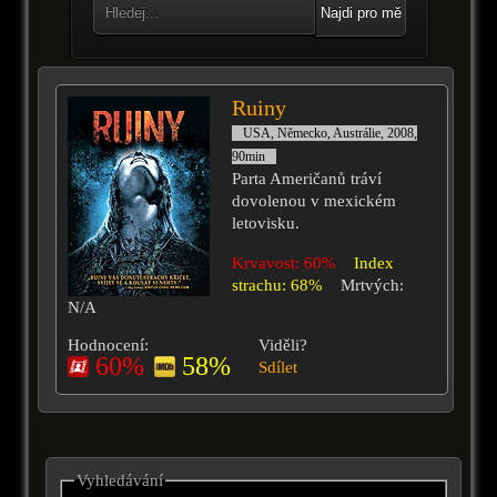
Najdi pro mě
Ruiny
USA, Německo, Austrálie, 2008,
90min
Parta Američanů tráví
dovolenou v mexickém
letovisku.
Krvavost: 60%
Index
strachu: 68%
Mrtvých:
N/A
Hodnocení:
Viděli?
60%
58%
Sdílet
Vyhledávání