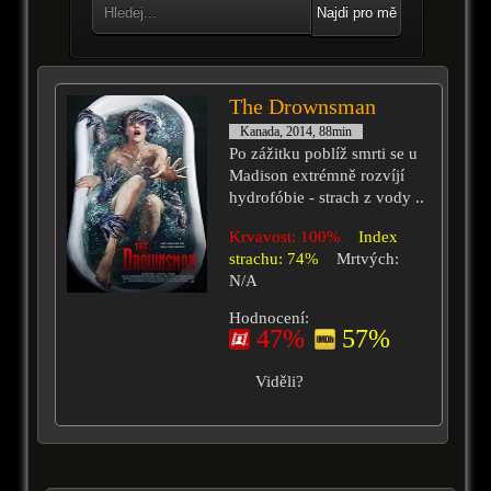
Najdi pro mě
The Drownsman
Kanada, 2014, 88min
Po zážitku poblíž smrti se u
Madison extrémně rozvíjí
hydrofóbie - strach z vody ..
Krvavost: 100%
Index
strachu: 74%
Mrtvých:
N/A
Hodnocení:
47%
57%
Viděli?