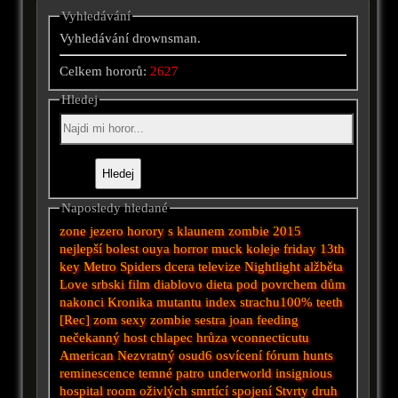
Vyhledávání
Vyhledávání drownsman.
Celkem hororů:
2627
Hledej
Naposledy hledané
zone
jezero
horory s klaunem
zombie 2015
nejlepší
bolest
ouya
horror
muck
koleje
friday 13th
key
Metro
Spiders
dcera
televize
Nightlight
alžběta
Love
srbski film
diablovo dieta
pod povrchem
dům
nakonci
Kronika mutantu
index strachu100%
teeth
[Rec]
zom
sexy zombie
sestra joan
feeding
nečekanný host
chlapec
hrůza vconnecticutu
American
Nezvratný osud6
osvícení
fórum
hunts
reminescence
temné patro
underworld
insignious
hospital
room
oživlých
smrtící spojení
Stvrty druh