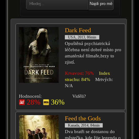
Najdi pro mě
Dark Feed
USA, 2013, 86min
Opuštěná psychiatrická
léčebna není dobré místo pro
amatérské filmaře,brzy to
zjistí.
Krvavost: 76%
Index
strachu: 84%
Mrtvých:
N/A
Hodnocení:
Viděli?
28%
36%
Feed the Gods
Kanada, 2014, 84min
Dva bratři se dostanou do
městečka, kde žije legenda o