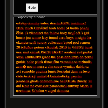
Naposledy hledané
erfvfqr
dorothy
index strachu100%
insidious2
Dark touch
Otevřený hrob
hotel
24 hodin
pokoj
číslo 13
vlkodlaci
the follow
hory mají oči 3
girl
house
jou
temne lesy
found
zero boys
in sight
det
okander
scifi horory
collection
bytod
pod zemou
28 týždňov potom
vlkodlak 2010
in
V/H/S/2
horsi
nez smrt
sirotek
PACH KRVE7
resident evil
parlol
Misk
kanibalstvi
grace the poseidon
jízda do pekel
gothic
holic
pátek třinactého
veronika se rozhodla
zem�
nocni mura z elm street
vymitac dabla cz
avi
zomobie
pirahna
funés
Poslední dum na levo
čislo
toxický mstitel 4
katastroficky
psycho
jesabella
ghole
dobrodruzne
bell
Ocista
Bundy
30
dní
Krut
the collektor
paranormal aktivity
Mafia II
treehouse
Echolon
v zajetí demona