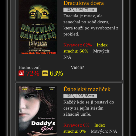
Draculova dcera
USA, 1936, 71min
Dracula je mrtev, ale
zanechal po sobě dceru,
která touží po vysvobození z
prokletí.
Krvavost: 62%
Index
strachu: 66%
Mrtvých:
N/A
Hodnocení:
Viděli?
72%
63%
Ďábelský mazlíček
USA, 1996, 95min
Každý kdo se jí postaví do
cesty za jejím štěstím
záhadně umře.
Krvavost: 0%
Index
strachu: 0%
Mrtvých: N/A