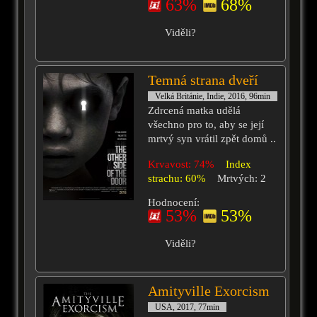
63%
68%
Viděli?
Temná strana dveří
Velká Británie, Indie, 2016, 96min
Zdrcená matka udělá
všechno pro to, aby se její
mrtvý syn vrátil zpět domů ..
Krvavost: 74%
Index
strachu: 60%
Mrtvých: 2
Hodnocení:
53%
53%
Viděli?
Amityville Exorcism
USA, 2017, 77min