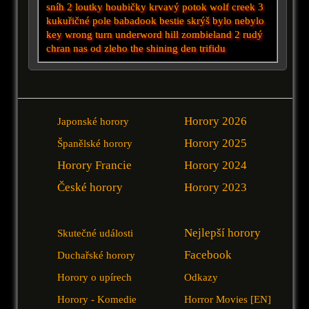
sníh 2
loutky
houbičky
krvavý potok
wolf creek 3
kukuřičné pole
babadook
bestie
skrýš
bylo nebylo
key
wrong turn
underword
hill
zombieland 2
rudý
chran nas od zleho
the shining
den trifidu
Horory 2026
Japonské horory
Horory 2025
Španělské horory
Horory Francie
Horory 2024
České horory
Horory 2023
Nejlepší horory
Skutečné události
Facebook
Duchařské horory
Horory o upírech
Odkazy
Horory - Komedie
Horror Movies [EN]