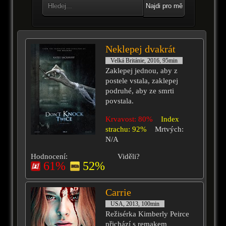
Najdi pro mě
Neklepej dvakrát
Velká Británie, 2016, 95min
Zaklepej jednou, aby z
postele vstala, zaklepej
podruhé, aby ze smrti
povstala.
Krvavost: 80%
Index
strachu: 92%
Mrtvých:
N/A
Hodnocení:
Viděli?
61%
52%
Carrie
USA, 2013, 100min
Režisérka Kimberly Peirce
přichází s remakem