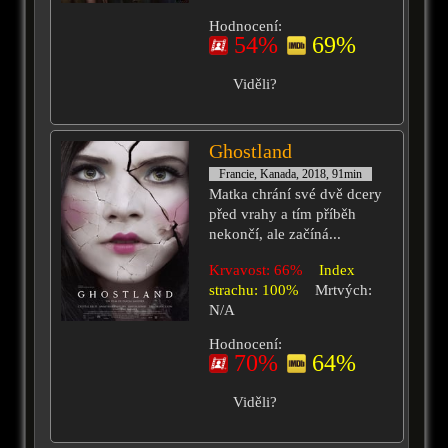
Hodnocení:
54%
69%
Viděli?
Ghostland
Francie, Kanada, 2018, 91min
Matka chrání své dvě dcery
před vrahy a tím příběh
nekončí, ale začíná...
Krvavost: 66%
Index
strachu: 100%
Mrtvých:
N/A
Hodnocení:
70%
64%
Viděli?