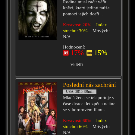
Rodina musí začít věřit
knězi, který jediný může
pomoci jejich dceři ..
Krvavost: 20%
Index
strachu: 30%
Mrtvých:
N/A
Hodnocení:
17%
15%
Viděli?
Poslední nás zachrání
USA, 2015, 99min
Mladá žena se teleportuje v
čase dvacet let zpět a ocitne
se v hororovém filmu.
Krvavost: 60%
Index
strachu: 60%
Mrtvých:
N/A