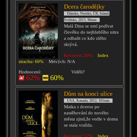
Dcera čarodějky
Dánsko, Norsko, ČR, Island,
Švédsko, 2015, 96min
Malá Dina se umí podívat
člověku do nejhlubšího nitra
a odhalit co kdo zlého
skrývá.
Krvavost: 20%
Index
strachu: 60%
Mrtvých: N/A
Hodnocení:
Viděli?
62%
60%
Dům na konci ulice
USA, Kanada, 2012, 101min
Matka s dcerou po
nastěhování do nového
města zjistí,že vedle v domu
se stala vražda.
Krvavost: 52%
Index