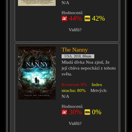
N/A
Hodnocení:
44%
42%
Viděli?
The Nanny
USA, 2018, 80min
Mladá dívka Noa zjistí, že
její chůva nepochází z tohoto
světa.
Krvavost: 0%
Index
strachu: 80%
Mrtvých:
N/A
Hodnocení:
30%
0%
Viděli?