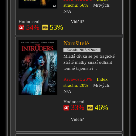
strachu: 56%
Mrtvých:
N/A
Hodnocení:
Viděli?
54%
53%
Narušitelé
Kanada, 2015, 92min
Mladá dívka se po tragické
ztrátě matky snaží odhalit
temné tajemství ..
Krvavost: 20%
Index
strachu: 20%
Mrtvých:
N/A
Hodnocení:
33%
46%
Viděli?