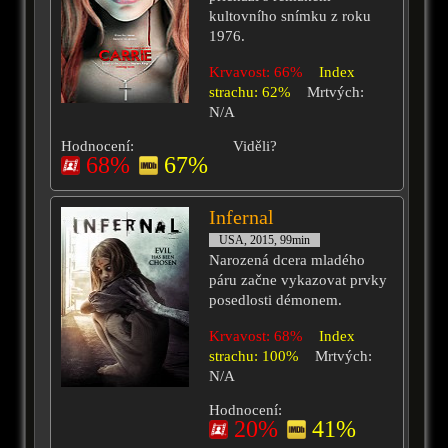
kultovního snímku z roku
1976.
Krvavost: 66%
Index
strachu: 62%
Mrtvých:
N/A
Hodnocení:
Viděli?
68%
67%
Infernal
USA, 2015, 99min
Narozená dcera mladého
páru začne vykazovat prvky
posedlosti démonem.
Krvavost: 68%
Index
strachu: 100%
Mrtvých:
N/A
Hodnocení:
20%
41%