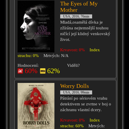
The Eyes of My
Mother
USA, 2016, 76min
Mladá,osamělá dívka je
zžírána nejtemnější touhou
ničící její klidný venkovský
život.
Krvavost: 0%
Index
strachu: 0%
Mrtvých: N/A
Hodnocení:
Viděli?
60%
62%
Worry Dolls
USA, 2016, 99min
Pátrání po sériovém vrahu
detektivem se zvrtne v boj o
záchranu vlastní dcery.
Krvavost: 0%
Index
strachu: 60%
Mrtvých: