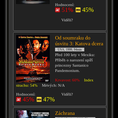
Hodnocení:
51%
45%
Viděli?
Od soumraku do
úsvitu 3: Katova dcera
USA, 1999, 94min
Před 100 lety v Mexiku:
Příběh o narození upíří
princezny Santanico
Pandemonium.
Krvavost: 60%
Index
strachu: 54%
Mrtvých: N/A
Hodnocení:
Viděli?
45%
47%
Záchrana