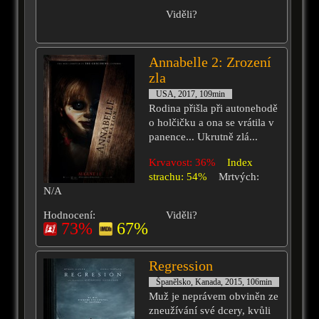
Viděli?
Annabelle 2: Zrození
zla
USA, 2017, 109min
Rodina přišla při autonehodě
o holčičku a ona se vrátila v
panence... Ukrutně zlá...
Krvavost: 36%
Index
strachu: 54%
Mrtvých:
N/A
Hodnocení:
Viděli?
73%
67%
Regression
Španělsko, Kanada, 2015, 106min
Muž je neprávem obviněn ze
zneužívání své dcery, kvůli