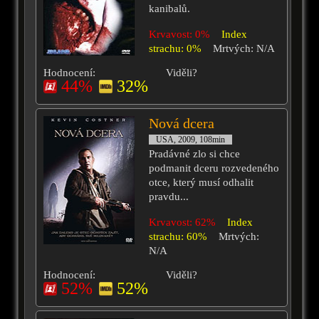
kanibalů.
Krvavost: 0%
Index
strachu: 0%
Mrtvých: N/A
Hodnocení:
Viděli?
44%
32%
Nová dcera
USA, 2009, 108min
Pradávné zlo si chce
podmanit dceru rozvedeného
otce, který musí odhalit
pravdu...
Krvavost: 62%
Index
strachu: 60%
Mrtvých:
N/A
Hodnocení:
Viděli?
52%
52%