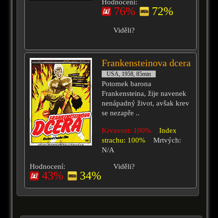
Hodnocení:
76%
72%
Viděli?
Frankensteinova dcera
USA, 1958, 85min
Potomek barona
Frankensteina, žije navenek
nenápadný život, avšak krev
se nezapře ..
Krvavost: 100%
Index
strachu: 100%
Mrtvých:
N/A
Hodnocení:
Viděli?
43%
34%