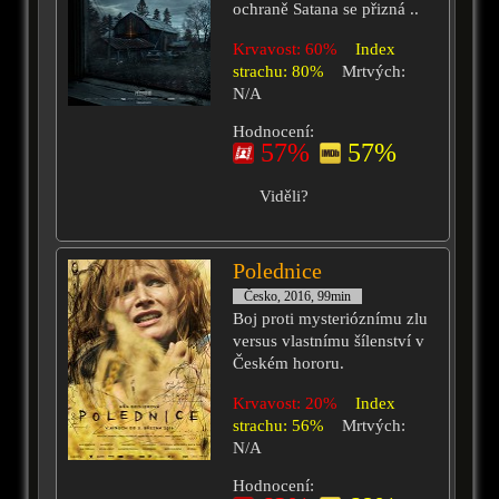
ochraně Satana se přizná ..
Krvavost: 60%
Index
strachu: 80%
Mrtvých:
N/A
Hodnocení:
57%
57%
Viděli?
Polednice
Česko, 2016, 99min
Boj proti mysterióznímu zlu
versus vlastnímu šílenství v
Českém hororu.
Krvavost: 20%
Index
strachu: 56%
Mrtvých:
N/A
Hodnocení: