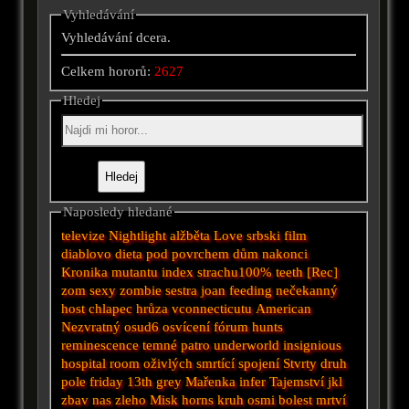
Vyhledávání
Vyhledávání dcera.
Celkem hororů:
2627
Hledej
Naposledy hledané
televize
Nightlight
alžběta
Love
srbski film
diablovo dieta
pod povrchem
dům nakonci
Kronika mutantu
index strachu100%
teeth
[Rec]
zom
sexy zombie
sestra joan
feeding
nečekanný
host
chlapec
hrůza vconnecticutu
American
Nezvratný osud6
osvícení
fórum
hunts
reminescence
temné patro
underworld
insignious
hospital
room
oživlých
smrtící spojení
Stvrty druh
pole
friday 13th
grey
Mařenka
infer
Tajemství
jkl
zbav nas zleho
Misk
horns
kruh osmi
bolest
mrtví