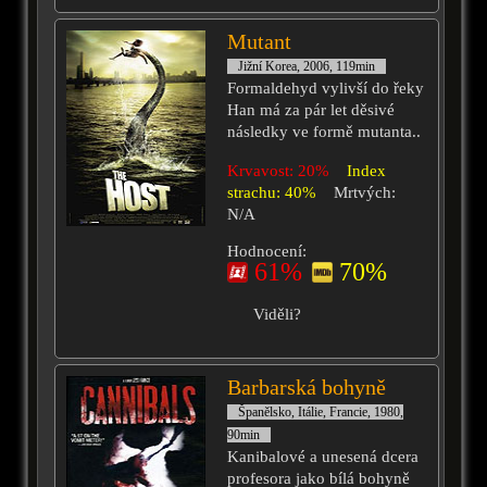
Mutant
Jižní Korea, 2006, 119min
Formaldehyd vylivší do řeky
Han má za pár let děsivé
následky ve formě mutanta..
Krvavost: 20%
Index
strachu: 40%
Mrtvých:
N/A
Hodnocení:
61%
70%
Viděli?
Barbarská bohyně
Španělsko, Itálie, Francie, 1980,
90min
Kanibalové a unesená dcera
profesora jako bílá bohyně