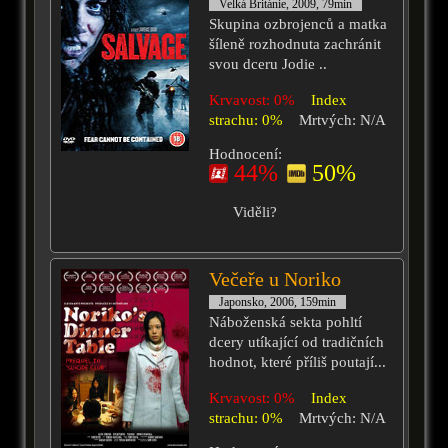
Velká Británie, 2009, 79min
Skupina ozbrojenců a matka
šíleně rozhodnuta zachránit
svou dceru Jodie ..
Krvavost: 0%
Index
strachu: 0%
Mrtvých: N/A
Hodnocení:
44%
50%
Viděli?
Večeře u Noriko
Japonsko, 2006, 159min
Náboženská sekta pohltí
dcery utíkající od tradičních
hodnot, které příliš poutají...
Krvavost: 0%
Index
strachu: 0%
Mrtvých: N/A