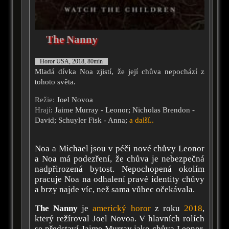
The Nanny
Horor USA, 2018, 80min
Mladá dívka Noa zjistí, že její chůva nepochází z
tohoto světa.
Režie:
Joel Novoa
Hrají
: Jaime Murray - Leonor; Nicholas Brendon -
David; Schuyler Fisk - Anna;
a další..
Noa a Michael jsou v péči nové chůvy Leonor
a Noa má podezření, že chůva je nebezpečná
nadpřirozená bytost. Nepochopená okolím
pracuje Noa na odhalení pravé identity chůvy
a brzy najde víc, než sama vůbec očekávala.
The Nanny
je
americký horor
z roku
2018
,
který režíroval Joel Novoa. V hlavních rolích
se představí Jaime Murray jako chůva Leonor,