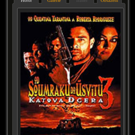
Horor
Galérie
Trailer
Obsazení