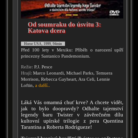
Od soumraku do úsvitu 3:
Katova dcera
Horor USA, 1999, 94min
Před 100 lety v Mexiku: Příběh o narození upíří
princezny Santanico Pandemonium.
Režie:
P.J. Pesce
Hrají
: Marco Leonardi, Michael Parks, Temuera
Morrison, Rebecca Gayheart, Ara Celi, Lennie
Loftin,
a další..
Láká Vás omamná chuť krve? A chcete vidět,
jak to bylo doopravdy? Odhalte tajemství
legendy baru Twister v závěrečném dílu
kultovní upírské trilogie z pera Quentina
Tarantina a Roberta Rodrigueze!