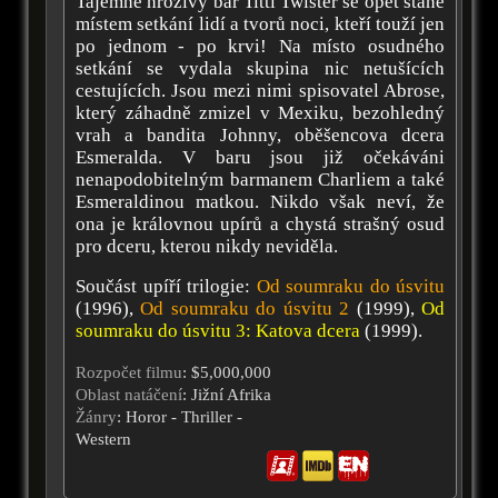
Tajemně hrozivý bar Titti Twister se opět stane
místem setkání lidí a tvorů noci, kteří touží jen
po jednom - po krvi! Na místo osudného
setkání se vydala skupina nic netušících
cestujících. Jsou mezi nimi spisovatel Abrose,
který záhadně zmizel v Mexiku, bezohledný
vrah a bandita Johnny, oběšencova dcera
Esmeralda. V baru jsou již očekáváni
nenapodobitelným barmanem Charliem a také
Esmeraldinou matkou. Nikdo však neví, že
ona je královnou upírů a chystá strašný osud
pro dceru, kterou nikdy neviděla.
Součást upíří trilogie:
Od soumraku do úsvitu
(1996),
Od soumraku do úsvitu 2
(1999),
Od
soumraku do úsvitu 3: Katova dcera
(1999).
Rozpočet filmu
: $5,000,000
Oblast natáčení
: Jižní Afrika
Žánry
: Horor - Thriller -
Western