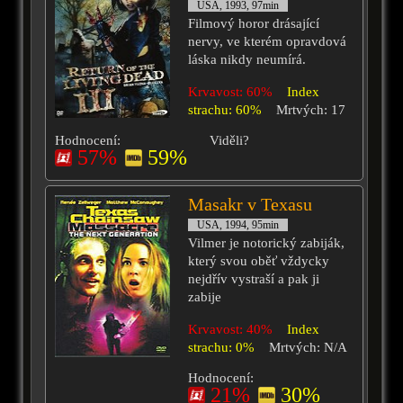
USA, 1993, 97min
Filmový horor drásající
nervy, ve kterém opravdová
láska nikdy neumírá.
Krvavost: 60%
Index
strachu: 60%
Mrtvých: 17
Hodnocení:
Viděli?
57%
59%
Masakr v Texasu
USA, 1994, 95min
Vilmer je notorický zabiják,
který svou oběť vždycky
nejdřív vystraší a pak ji
zabije
Krvavost: 40%
Index
strachu: 0%
Mrtvých: N/A
Hodnocení:
21%
30%