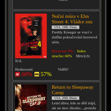
Noční můra v Elm
Street 4: Vládce snu
USA, 1988, 93min
Freddy Krueger se vrací v
dalším pokračování hororové
série.
Krvavost: 0%
Index
strachu: 60%
Mrtvých:
N/A
Hodnocení:
Viděli?
66%
57%
Return to Sleepaway
Camp
USA, 2008, 86min
Letní tábor, kde se dětí trápí,
ale ne moc dlouho....protože