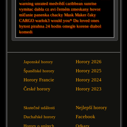
warning unrated
medvědí
caribbean sunrise
vymitac dabla cz avi
černém
zmeskany hovor
mlčanie
panenka chacky
Mask Maker
čaky
CARGO
warlok3
would you*
Du
loved ones
bytost
pirahna
24 hodin
omegle
korene
diabol
komedi
Horory 2026
Japonské horory
Horory 2025
Španělské horory
Horory Francie
Horory 2024
České horory
Horory 2023
Nejlepší horory
Skutečné události
Facebook
Duchařské horory
Horory o upírech
Odkazy