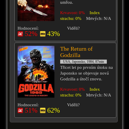
umřou.
Krvavost: 0%
Index
strachu: 0%
Mrtvých: N/A
Hodnocení:
Viděli?
52%
43%
The Return of
Godzilla
USA, Japonsko, 1984, 87min
Třicet let po prvním útoku na
Japonsko se objevuje nová
Godzilla a útočí znovu.
Krvavost: 0%
Index
strachu: 0%
Mrtvých: N/A
Hodnocení:
Viděli?
51%
62%