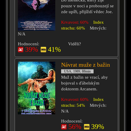
Do městečka, který žije
pouze v noci a probouzejí se
zde upíři, přijíždí vědec Joe.
Krvavost: 60%
Index
strachu: 60%
Mrtvých:
N/A
Hodnocení:
Viděli?
39%
41%
Návrat muže z bažin
USA, 1989, 88min
Muž z bažin se vrací, aby
bojoval s ďábelským
doktorem Arcanem.
Krvavost: 60%
Index
strachu: 54%
Mrtvých:
N/A
Hodnocení:
56%
39%