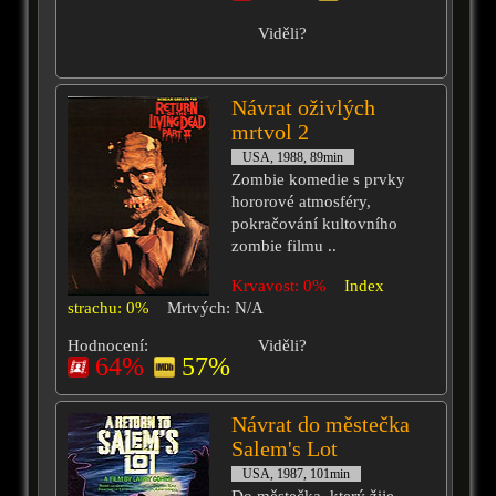
Viděli?
Návrat oživlých
mrtvol 2
USA, 1988, 89min
Zombie komedie s prvky
hororové atmosféry,
pokračování kultovního
zombie filmu ..
Krvavost: 0%
Index
strachu: 0%
Mrtvých: N/A
Hodnocení:
Viděli?
64%
57%
Návrat do městečka
Salem's Lot
USA, 1987, 101min