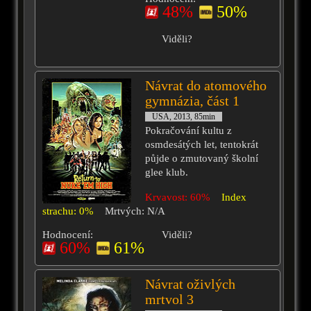
48%
50%
Viděli?
Návrat do atomového
gymnázia, část 1
USA, 2013, 85min
Pokračování kultu z
osmdesátých let, tentokrát
půjde o zmutovaný školní
glee klub.
Krvavost: 60%
Index
strachu: 0%
Mrtvých: N/A
Hodnocení:
Viděli?
60%
61%
Návrat oživlých
mrtvol 3