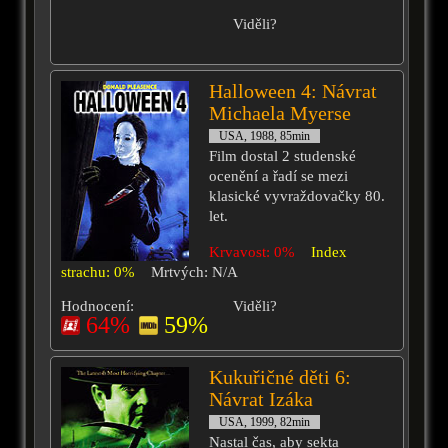
Viděli?
Halloween 4: Návrat
Michaela Myerse
USA, 1988, 85min
Film dostal 2 studenské
ocenění a řadí se mezi
klasické vyvraždovačky 80.
let.
Krvavost: 0%
Index
strachu: 0%
Mrtvých: N/A
Hodnocení:
Viděli?
64%
59%
Kukuřičné děti 6:
Návrat Izáka
USA, 1999, 82min
Nastal čas, aby sekta