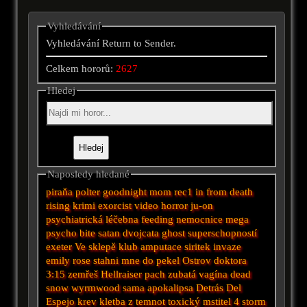
Vyhledávání
Vyhledávání Return to Sender.
Celkem hororů:
2627
Hledej
Naposledy hledané
piraňa
polter
goodnight mom
rec1
in from
death
rising
krimi
exorcist
video
horror
ju-on
psychiatrická léčebna
feeding
nemocnice
mega
psycho
bite
satan
dvojcata
ghost
superschopností
exeter
Ve sklepě
klub
amputace
siritek
invaze
emily rose
stahni mne do pekel
Ostrov doktora
3:15 zemřeš
Hellraiser
pach
zubatá vagína
dead
snow
wyrmwood
sama
apokalipsa
Detrás Del
Espejo
krev
kletba z temnot
toxický mstitel 4
storm