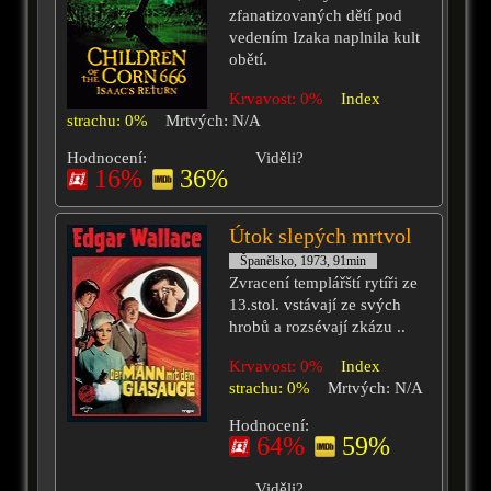
zfanatizovaných dětí pod
vedením Izaka naplnila kult
obětí.
Krvavost: 0%
Index
strachu: 0%
Mrtvých: N/A
Hodnocení:
Viděli?
16%
36%
Útok slepých mrtvol
Španělsko, 1973, 91min
Zvracení templářští rytíři ze
13.stol. vstávají ze svých
hrobů a rozsévají zkázu ..
Krvavost: 0%
Index
strachu: 0%
Mrtvých: N/A
Hodnocení:
64%
59%
Viděli?