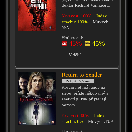
doktor Richard Vannacutt.
Krvavost: 100%
Index
strachu: 100%
Mrtvých:
N/A
Hodnocení:
43%
45%
Viděli?
Return to Sender
USA, 2015, 95min
Rosamund má rande na
slepo, příjde někdo jiný a
zneuctí ji. Pak přijde její
pomsta.
Krvavost: 60%
Index
strachu: 0%
Mrtvých: N/A
Hodnocení: