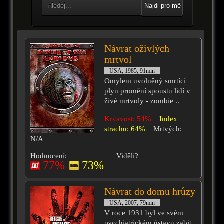
Najdi pro mě
Návrat oživlých
mrtvol
USA, 1985, 91min
Omylem uvolněný smrtící
plyn promění spoustu lidí v
živé mrtvoly - zombie ..
Krvavost: 54%
Index
strachu: 64%
Mrtvých:
N/A
Hodnocení:
Viděli?
77%
73%
Návrat do domu hrůzy
USA, 2007, 79min
V roce 1931 byl ve svém
psychiatrickém ústavu zabit