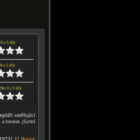
í
:
0 z 5 (0)
e
:
0 z 5 (0)
achu
:
0 z 5 (0)
pláři směšující
 a trestat.
(Letní
1973],
El Buque