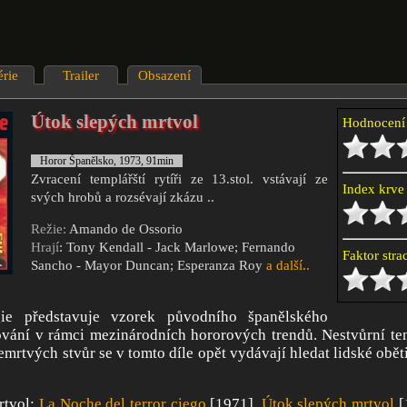
érie
Trailer
Obsazení
Útok slepých mrtvol
Hodnocen
Horor Španělsko, 1973, 91min
Zvracení templářští rytíři ze 13.stol. vstávají ze
Index krv
svých hrobů a rozsévají zkázu ..
Režie:
Amando de Ossorio
Hrají
: Tony Kendall - Jack Marlowe; Fernando
Faktor str
Sancho - Mayor Duncan; Esperanza Roy
a další..
ogie představuje vzorek původního španělského
vání v rámci mezinárodních hororových trendů. Nestvůrní tem
mrtvých stvůr se v tomto díle opět vydávají hledat lidské oběti
rtvol:
La Noche del terror ciego
[1971],
Útok slepých mrtvol
[