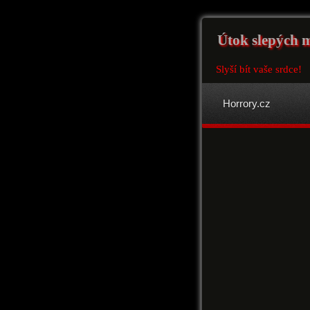
Útok slepých 
Slyší bít vaše srdce!
Horrory.cz