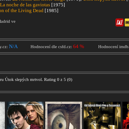
La noche de las gaviotas
[1975]
n of the Living Dead
[1985]
Madrid ve
N/A
64 %
y.cz:
Hodnocení dle csfd.cz:
Hodnocení imdb
oru
Útok slepých mrtvol.
Rating
0
z
5
(
0
)