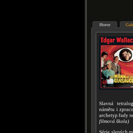
Horor
Gal
Slavná tetral
námětu i zpraco
archetyp řady ne
filmová škola)
Série slepých m