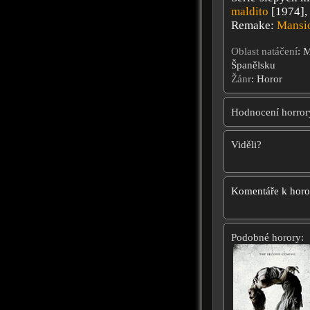
maldito
[1974],
Remake:
Mansio
Oblast natáčení
: 
Španělsku
Žánr
: Horor
Hodnocení horror
Viděli?
Komentáře k hor
Podobné horory: