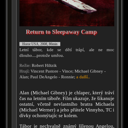
Return to Sleepaway Camp
Horor USA, 2008, 86min
Letní tábor, kde se dětí trápí, ale ne moc
dlouho....protože umřou.
Režie:
Robert Hiltzik
Hrají
: Vincent Pastore - Vince; Michael Gibney -
Alan; Paul DeAngelo - Ronnie;
a další..
Alan (Michael Gibney) je chlapec, který tráví
čas na letním táboře. Film ukazuje, že šikanuje
ostatní, včetně nevlastního bratra Michaela
(Michael Werner) a jeho přátele Vinnyho, TC i
dívky ochomýtajíc se kolem.
Tábor je nechvalně známý šílenou Angelou,