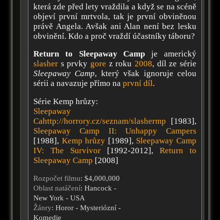
která zde před lety vraždila a když se na scéně
objeví první mrtvola, tak je první obviněnou
právě Angela. Avšak ani Alan není bez lesku
obvinění. Kdo a proč vraždí účastníky táboru?
Return to Sleepaway Camp
je americký
slasher
s prvky
gore
z roku
2008
, díl ze série
Sleepaway Camp
, který však ignoruje celou
sérii a navazuje přímo na
první díl
.
Série Kemp hrůzy:
Sleepaway
Cahttp://horrory.cz/seznam/slashermp
[1983],
Sleepaway Camp II: Unhappy Campers
[1988],
Kemp hrůzy
[1989],
Sleepaway Camp
IV: The Survivor
[1992-2012],
Return to
Sleepaway Camp
[2008]
Rozpočet filmu
: $4,000,000
Oblast natáčení
: Hancock -
New York - USA
Žánry
: Horor - Mysteriózní -
Komedie