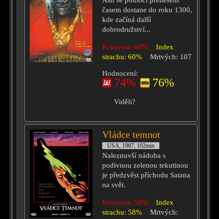
Ash se pomocí přenesení
časem dostane do roku 1300,
kde začíná další
dobrodružství...
Krvavost: 60%
Index
strachu: 60%
Mrtvých: 107
Hodnocení:
74%
76%
Viděli?
Vládce temnot
USA, 1987, 102min
Naleznuvší nádoba s
podivnou zelenou tekutinou
je předzvěst příchodu Satana
na svět.
Krvavost: 58%
Index
strachu: 58%
Mrtvých: