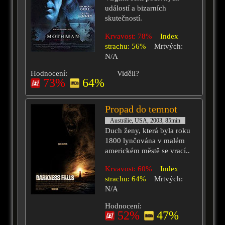
událostí a bizarních
skutečností.
Krvavost: 78%
Index
strachu: 56%
Mrtvých:
N/A
Hodnocení:
Viděli?
73%
64%
Propad do temnot
Austrálie, USA, 2003, 85min
Duch ženy, která byla roku
1800 lynčována v malém
americkém městě se vrací..
Krvavost: 60%
Index
strachu: 64%
Mrtvých:
N/A
Hodnocení:
52%
47%