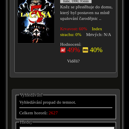
Itálie, 1990, 95min
Kněz se přestěhuje do domu,
který byl postaven na místě
upalování čarodějnic ..
Krvavost: 60%
Index
strachu: 0%
Mrtvých: N/A
Hodnocení:
49%
40%
Viděli?
Vyhledávání
Vyhledávání propad do temnot.
Celkem hororů:
2627
Hledej