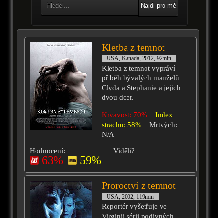
Najdi pro mě
Kletba z temnot
USA, Kanada, 2012, 92min
Kletba z temnot vypráví
příběh bývalých manželů
Clyda a Stephanie a jejich
dvou dcer.
Krvavost: 70%
Index
strachu: 58%
Mrtvých:
N/A
Hodnocení:
Viděli?
63%
59%
Proroctví z temnot
USA, 2002, 119min
Reportér vyšetřuje ve
Virginii sérii podivných