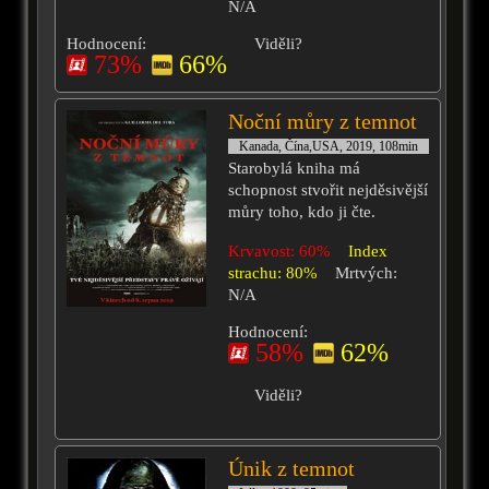
N/A
Hodnocení:
Viděli?
73%
66%
Noční můry z temnot
Kanada, Čína,USA, 2019, 108min
Starobylá kniha má
schopnost stvořit nejděsivější
můry toho, kdo ji čte.
Krvavost: 60%
Index
strachu: 80%
Mrtvých:
N/A
Hodnocení:
58%
62%
Viděli?
Únik z temnot