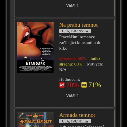
Viděli?
Na prahu temnot
USA, 1987, 95min
Prazvláštní romance
začínající kousnutím do
krku.
Krvavost: 60%
Index
strachu: 60%
Mrtvých:
N/A
Hodnocení:
70%
71%
Viděli?
Armáda temnot
USA, 1992, 81min