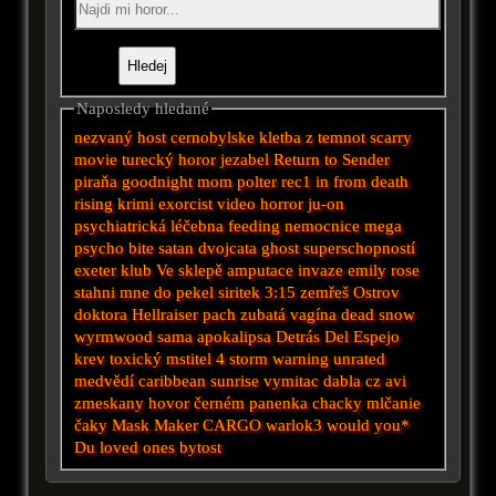
Naposledy hledané
nezvaný host
cernobylske
kletba z temnot
scarry
movie
turecký horor
jezabel
Return to Sender
piraňa
goodnight mom
polter
rec1
in from
death
rising
krimi
exorcist
video
horror
ju-on
psychiatrická léčebna
feeding
nemocnice
mega
psycho
bite
satan
dvojcata
ghost
superschopností
exeter
klub
Ve sklepě
amputace
invaze
emily rose
stahni mne do pekel
siritek
3:15 zemřeš
Ostrov
doktora
Hellraiser
pach
zubatá vagína
dead snow
wyrmwood
sama
apokalipsa
Detrás Del Espejo
krev
toxický mstitel 4
storm warning unrated
medvědí
caribbean sunrise
vymitac dabla cz avi
zmeskany hovor
černém
panenka chacky
mlčanie
čaky
Mask Maker
CARGO
warlok3
would you*
Du
loved ones
bytost