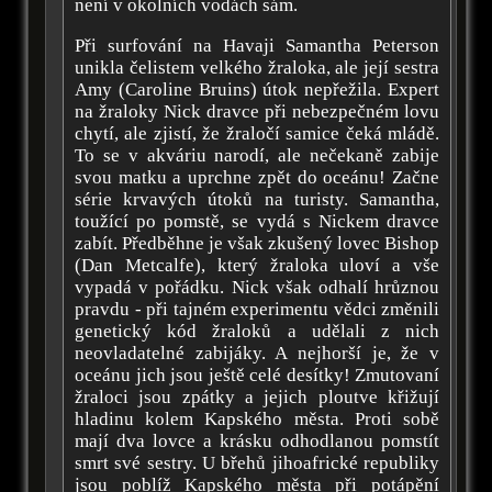
není v okolních vodách sám.
Při surfování na Havaji Samantha Peterson
unikla čelistem velkého žraloka, ale její sestra
Amy (Caroline Bruins) útok nepřežila. Expert
na žraloky Nick dravce při nebezpečném lovu
chytí, ale zjistí, že žraločí samice čeká mládě.
To se v akváriu narodí, ale nečekaně zabije
svou matku a uprchne zpět do oceánu! Začne
série krvavých útoků na turisty. Samantha,
toužící po pomstě, se vydá s Nickem dravce
zabít. Předběhne je však zkušený lovec Bishop
(Dan Metcalfe), který žraloka uloví a vše
vypadá v pořádku. Nick však odhalí hrůznou
pravdu - při tajném experimentu vědci změnili
genetický kód žraloků a udělali z nich
neovladatelné zabijáky. A nejhorší je, že v
oceánu jich jsou ještě celé desítky! Zmutovaní
žraloci jsou zpátky a jejich ploutve křižují
hladinu kolem Kapského města. Proti sobě
mají dva lovce a krásku odhodlanou pomstít
smrt své sestry. U břehů jihoafrické republiky
jsou poblíž Kapského města při potápění