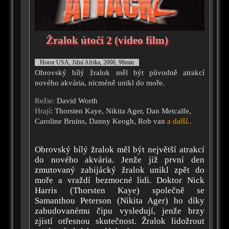
Žralok útočí 2 (video film)
Horor USA, Jižní Afrika, 2000, 98min
Obrovský bílý žralok měl být původně atrakcí
nového akvária, nicméně unikl do moře.
Režie:
David Worth
Hrají
: Thorsten Kaye, Nikita Ager, Dan Metcalfe,
Caroline Bruins, Danny Keogh, Rob van
a další..
Obrovský bílý žralok měl být největší atrakcí
do nového akvária. Jenže již první den
zmutovaný zabijácký žralok unikl zpět do
moře a vraždí bezmocné lidi. Doktor Nick
Harris (Thorsten Kaye) společně se
Samanthou Peterson (Nikita Ager) ho díky
zabudovanému čipu vysledují, jenže brzy
zjistí otřesnou skutečnost. Žralok lidožrout