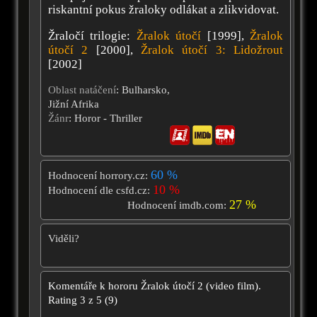
riskantní pokus žraloky odlákat a zlikvidovat.
Žraločí trilogie:
Žralok útočí
[1999],
Žralok
útočí 2
[2000],
Žralok útočí 3: Lidožrout
[2002]
Oblast natáčení
: Bulharsko,
Jižní Afrika
Žánr
: Horor - Thriller
60 %
Hodnocení horrory.cz:
10 %
Hodnocení dle csfd.cz:
27 %
Hodnocení imdb.com:
Viděli?
Komentáře k hororu
Žralok útočí 2 (video film).
Rating
3
z
5
(
9
)