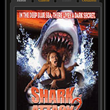
Horor
Galérie
Trailer
Obsazení