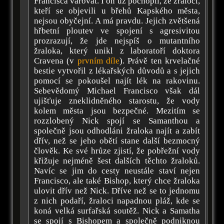
Francisca varovat. I on už pochopil, že žraloci,
kteří se objevili u břehů Kapského města,
nejsou obyčejní. A má pravdu. Jejich zvětšená
hřbetní ploutev ve spojení s agresivitou
prozrazují, že jde nejspíš o mutantního
žraloka, který unikl z laboratoří doktora
Cravena (v
prvním díle
). Právě ten krvelačné
bestie vytvořil z lékařských důvodů a s jejich
pomocí se pokoušel najít lék na rakovinu.
Sebevědomý Michael Francisco však dál
ujišťuje zneklidněného starostu, že vody
kolem města jsou bezpečné. Mezitím se
rozzlobený Nick spojí se Samanthou a
společně jsou odhodláni žraloka najít a zabít
dřív, než se jeho obětí stane další bezmocný
člověk. Ke své hrůze zjistí, že pobřežní vody
křižuje nejméně šest dalších těchto žraloků.
Navíc se jim do cesty neustále staví nejen
Francisco, ale také Bishop, který chce žraloka
ulovit dřív než Nick. Dříve než se to jednomu
z nich podaří, žraloci napadnou pláž, kde se
koná velká surfařská soutěž. Nick a Samatha
se spojí s Bishopem a společně podniknou