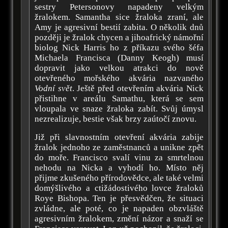
sestry Petersonovy napadeny velkým
žralokem. Samantha sice žraloka zraní, ale
Amy je agresivní bestií zabita. O několik dnů
později je žralok chycen a jihoafrický námořní
biolog Nick Harris ho z příkazu svého šéfa
Michaela Francisca (Danny Keogh) musí
dopravit jako velkou atrakci do nově
otevřeného mořského akvária nazvaného
Vodní svět
. Ještě před otevřením akvária Nick
přistihne v areálu Samathu, která se sem
vloupala ve snaze žraloka zabít. Svůj úmysl
nezrealizuje, bestie však brzy zaútočí znovu.
Již při slavnostním otevření akvária zabije
žralok jednoho ze zaměstnanců a unikne zpět
do moře. Francisco svalí vinu za smrtelnou
nehodu na Nicka a vyhodí ho. Místo něj
přijme zkušeného přírodovědce, ale také velmi
domýšlivého a ctižádostivého lovce žraloků
Roye Bishopa. Ten je přesvědčen, že situaci
zvládne, ale poté, co je napaden obzvláště
agresivním žralokem, změní názor a snaží se