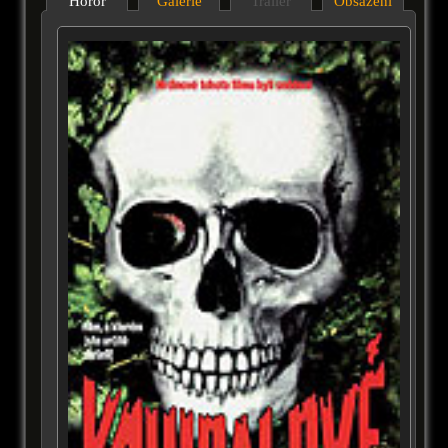
Horor
Galérie
Trailer
Obsazení