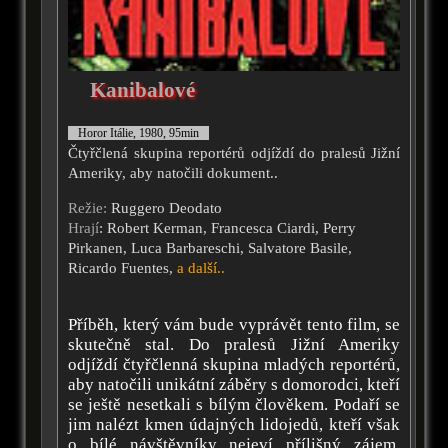
Kanibalové
Horor Itálie, 1980, 95min
Čtyřčlená skupina reportérů odjíždí do pralesů Jižní
Ameriky, aby natočili dokument..
Režie:
Ruggero Deodato
Hrají
: Robert Kerman, Francesca Ciardi, Perry
Pirkanen, Luca Barbareschi, Salvatore Basile,
Ricardo Fuentes,
a další..
Příběh, který vám bude vyprávět tento film, se
skutečně stal. Do pralesů Jižní Ameriky
odjíždí čtyřčlenná skupina mladých reportérů,
aby natočili unikátní záběry s domorodci, kteří
se ještě nesetkali s bílým člověkem. Podaří se
jim nalézt kmen údajných lidojedů, kteří však
o bílé návštěvníky nejeví přílišný zájem.