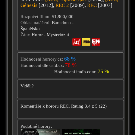
Génesis
[2012],
REC 2
[2009],
REC
[2007]
Rozpočet filmu
: $1,900,000
Oblast natáčení
: Barcelona -
Španělsko
Žánr
: Horor - Mysteriózní
68 %
Hodnocení horrory.cz:
78 %
Hodnocení dle csfd.cz:
75 %
Hodnocení imdb.com:
Viděli?
Komentáře k hororu
REC.
Rating
3.4
z
5
(
22
)
Podobné horory: