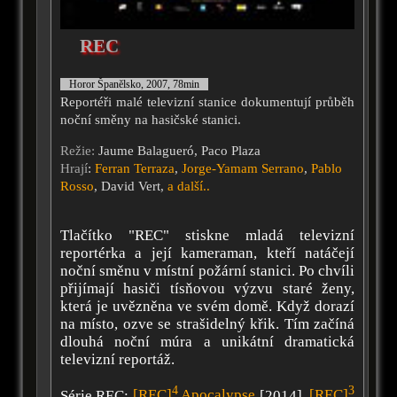
REC
Horor Španělsko, 2007, 78min
Reportéři malé televizní stanice dokumentují průběh
noční směny na hasičské stanici.
Režie:
Jaume Balagueró, Paco Plaza
Hrají
:
Ferran Terraza
,
Jorge-Yamam Serrano
,
Pablo
Rosso
, David Vert,
a další..
Tlačítko "REC" stiskne mladá televizní
reportérka a její kameraman, kteří natáčejí
noční směnu v místní požární stanici. Po chvíli
přijímají hasiči tísňovou výzvu staré ženy,
která je uvězněna ve svém domě. Když dorazí
na místo, ozve se strašidelný křik. Tím začíná
dlouhá noční múra a unikátní dramatická
televizní reportáž.
4
3
Série REC:
[REC]
Apocalypse
[2014],
[REC]