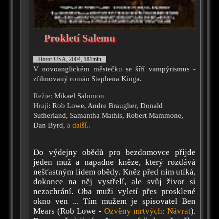
Prokletí Salemu
Horor USA, 2004, 181min
V novoanglickém městečku se šíří vampýrismus -
zfilmovaný román Stephena Kinga.
Režie:
Mikael Salomon
Hrají
: Rob Lowe, Andre Braugher, Donald
Sutherland, Samantha Mathis, Robert Mammone,
Dan Byrd,
a další..
Do výdejny obědů pro bezdomovce přijde
jeden muž a napadne kněze, který rozdává
nešťastným lidem obědy. Kněz před ním utíká,
dokonce na něj vystřelí, ale svůj život si
nezachrání. Oba muži vyletí přes prosklené
okno ven ... Tím mužem je spisovatel Ben
Mears (Rob Lowe -
Ozvěny mrtvých: Návrat
).