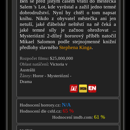
Ben se před jistým časem vrátil do městečka
Salem 's Lot, kde vyrůstal a zažil jedno temné
dobrodružství. Nyní by chtěl o tom napsat
knihu. Nikdo z obyvatel městečka ani jen
netuší, jaké ďábelské neštěstí na ně čeká a
jaké temné síly je začnou ohrožovat ...
Mysteriózní 2-dílný hororový příběh natočil
Mikael Salomon podle stejnojmenné knižní
předlohy slavného
Stephena Kinga
.
Rozpočet filmu
: $25,000,000
Oblast natáčení
: Victoria v
Austrálii
Žánry
: Horor - Mysteriózní -
Drama
N/A
Hodnocení horrory.cz:
65 %
Hodnocení dle csfd.cz:
61 %
Hodnocení imdb.com: