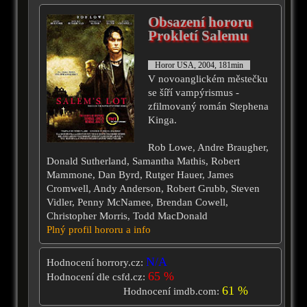
Obsazení hororu
Prokletí Salemu
Horor USA, 2004, 181min
V novoanglickém městečku
se šíří vampýrismus -
zfilmovaný román Stephena
Kinga.
Rob Lowe, Andre Braugher,
Donald Sutherland, Samantha Mathis, Robert
Mammone, Dan Byrd, Rutger Hauer, James
Cromwell, Andy Anderson, Robert Grubb, Steven
Vidler, Penny McNamee, Brendan Cowell,
Christopher Morris, Todd MacDonald
Plný profil hororu a info
N/A
Hodnocení horrory.cz:
65 %
Hodnocení dle csfd.cz:
61 %
Hodnocení imdb.com: