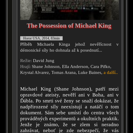
The Possession of Michael King
Horor USA, 2014, 83min
Příběh Michaela Kinga jehož nevěřícnost v
démonické síly ho dohnala až k posednutí...
Režie:
David Jung
Hrají
: Shane Johnson, Ella Anderson, Cara Pifko,
Krystal Alvarez, Tomas Arana, Luke Baines,
a další..
Michael King (Shane Johnson), patří mezi
opravdové ateisty, nevěří ani v Boha, ani v
Ďábla. Po smrti své ženy se snaží dokázat, že
nadpřirozené síly neexistují a natáčí o tom
dokument. Sám sebe umístí do centra všech
prováděných experimentů a okultních praktik.
Jenže je známo, že se zlem si neradno
zahrávat, neboť je zde nebezpečí, že vás