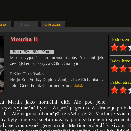
érie
Trailer
Obsazení
Moucha II
Hodnocen
Horor USA, 1989, 105min
Martin vypadá jako normální dítě. Ale pod jeho
Index krv
zevnějškem se skrývá výjimečná bytost.
Režie:
Chris Walas
Hrají
: Eric Stoltz, Daphne Zuniga, Lee Richardson,
Faktor str
John Getz, Frank C. Turner, Ann
a další..
dá Martin jako normální dítě. Ale pod jeho
krývá výjimečná bytost. Za prvé je génius. Za druhé je plně d
t let. Ale nejpozoruhodnější ze všeho je, že Martin je syne
eny byly tragicky zdeformovány při nezdařeném experimentu
kdy se zmutované geny uvnitř Martina probudí k životu. Er