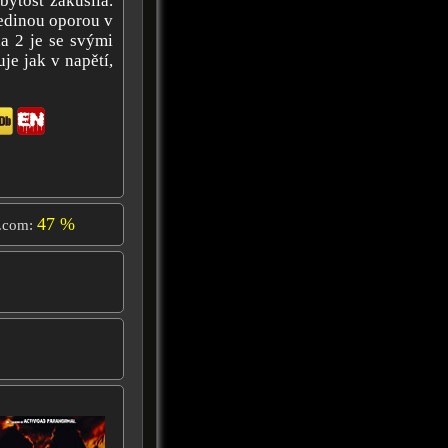
bytost zakusila.
jedinou oporou v
a 2 je se svými
je jak v napětí,
47 %
.com: