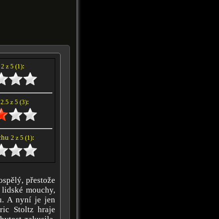
í
:
2 z 5 (1)
e
:
2.5 z 5 (3)
achu
:
2 z 5 (1)
ospělý, přestože
m lidské mouchy,
. A nyní je jen
ic Stoltz hraje