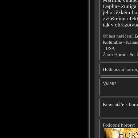
Martina, chlapc
Daphne Zuniga h
jeho těžkém bo
zvláštními efe
tak v obrazotvor
Oblast natáčení
: B
Kolumbie - Kanada
- USA
Žánr
: Horor - Sci-
Hodnocení horror
Viděli?
Komentáře k hor
Podobné horory: