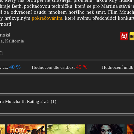
e, který má protrpět nejstrašnější proměnu, jakou kdy lidská 
raje Beth, počítačovou techničku, která se pro Martina stává 
ji za odvrácení osudu mnohem horšího než smrt. Film Mouch
kty hrůzyplným
pokračováním
, které svému předchůdci konkuru
nosti.
ritská
, Kalifornie
Fi
40 %
45 %
y.cz:
Hodnocení dle csfd.cz:
Hodnocení imdb
oru
Moucha II.
Rating
2
z
5
(
1
)