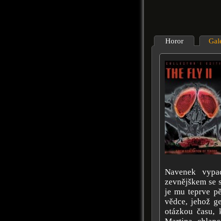
Horor
Gal
Navenek vypa
zevnějškem se s
je mu teprve pě
vědce, jehož g
otázkou času, 