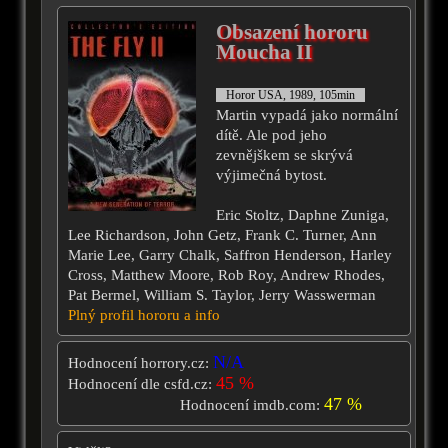
Obsazení hororu
Moucha II
Horor USA, 1989, 105min
Martin vypadá jako normální
dítě. Ale pod jeho
zevnějškem se skrývá
výjimečná bytost.
Eric Stoltz, Daphne Zuniga,
Lee Richardson, John Getz, Frank C. Turner, Ann
Marie Lee, Garry Chalk, Saffron Henderson, Harley
Cross, Matthew Moore, Rob Roy, Andrew Rhodes,
Pat Bermel, William S. Taylor, Jerry Wasswerman
Plný profil hororu a info
N/A
Hodnocení horrory.cz:
45 %
Hodnocení dle csfd.cz:
47 %
Hodnocení imdb.com: