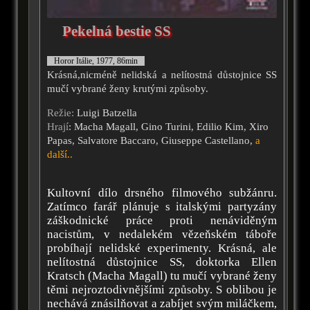
Pekelná bestie SS
Horor Itálie, 1977, 86min
Krásná,nicméně nelidská a nelítostná důstojnice SS
mučí vybrané ženy krutými způsoby.
Režie:
Luigi Batzella
Hrají
: Macha Magall, Gino Turini, Edilio Kim, Xiro
Papas, Salvatore Baccaro, Giuseppe Castellano,
a
další..
Kultovní dílo drsného filmového subžánru.
Zatímco farář plánuje s italskými partyzány
záškodnické práce proti nenáviděným
nacistům, v nedalekém vězeňském táboře
probíhají nelidské experimenty. Krásná, ale
nelítostná důstojnice SS, doktorka Ellen
Kratsch (Macha Magall) tu mučí vybrané ženy
těmi nejroztodivnějšími způsoby. S oblibou je
nechává znásilňovat a zabíjet svým miláčkem,