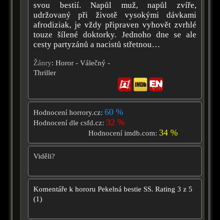
svou bestií. Napůl muž, napůl zvíře,
udržovaný při životě vysokými dávkami
afrodiziak, je vždy připraven vyhovět zvrhlé
touze šílené doktorky. Jednoho dne se ale
cesty partyzánů a nacistů střetnou…
Žánry
: Horor - Válečný -
Thriller
60 %
Hodnocení horrory.cz:
32 %
Hodnocení dle csfd.cz:
34 %
Hodnocení imdb.com:
Viděli?
Komentáře k hororu
Pekelná bestie SS.
Rating
3
z
5
(
1
)