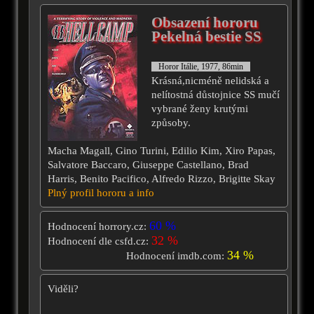
Obsazení hororu
Pekelná bestie SS
Horor Itálie, 1977, 86min
Krásná,nicméně nelidská a
nelítostná důstojnice SS mučí
vybrané ženy krutými
způsoby.
Macha Magall, Gino Turini, Edilio Kim, Xiro Papas,
Salvatore Baccaro, Giuseppe Castellano, Brad
Harris, Benito Pacifico, Alfredo Rizzo, Brigitte Skay
Plný profil hororu a info
60 %
Hodnocení horrory.cz:
32 %
Hodnocení dle csfd.cz:
34 %
Hodnocení imdb.com:
Viděli?