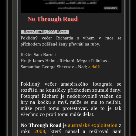
No Through Road
Horor Austrálie, 2008, 85min
Poklidný večer Richarda s vínem v ruce se
příchodem zděšené ženy převrátí na ruby.
Režie:
Sam Barrett
Hrají
: James Helm - Richard; Megan Palinkas -
Samantha; George Shevtsov - Ned;
a další..
Poklidný večer amatérského fotografa se
roztříští na kousíčky příchodem zoufalé ženy.
Fotograf Richard je nedobrovolně vtažen do
hry na kočku a myš, může se mu to nelíbit,
může proti tomu protestovat, ale to je tak
všechno co proti tomu může dělat.
No Through Road
je
australské
exploitation
z
roku
2008
, který napsal a režíroval Sam