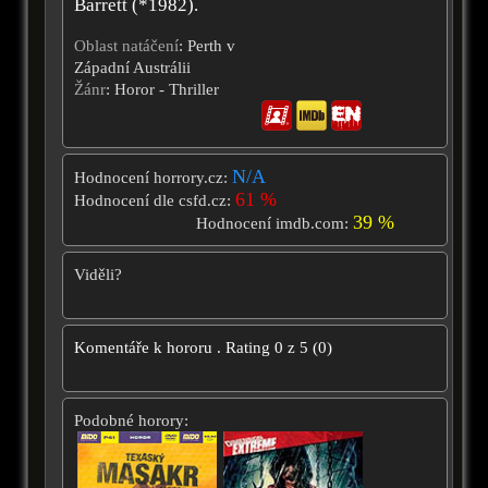
Barrett (*1982).
Oblast natáčení
: Perth v
Západní Austrálii
Žánr
: Horor - Thriller
N/A
Hodnocení horrory.cz:
61 %
Hodnocení dle csfd.cz:
39 %
Hodnocení imdb.com:
Viděli?
Komentáře k hororu
.
Rating
0
z
5
(
0
)
Podobné horory: