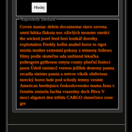
Naposledy hledané
Coven
maniac
debris documentar
slave
ozvena
smrti
lidska flakota
noc oživlých
monster
smrtící
the wicked
jozef
feed
hori
loutkář
dorothy
exploitation
Freddy
kořist
anabel
horor to
rigot
mortis
mother
extremní pokusy
z temnoty
follows
filmy podle skutečne uda
unfriend
lekačka
poltergeist
girlhouse
entyta
coutry
píseční žraloci
jason
Údolí
sinister2
vernon
ježíšek
demony
panna
zrcadla
sinister
panna a netvor
vikrik
obdivious
turecký horor
lude pod schody
temny vesmir
American
beetlejuice
československo
mama
žena v
černém
zmizela
šachta
vrazedny dech
Plivu
V
moci
aligatori
den trifidu
CARGO
slunečnice
zone
gre