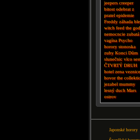
jeepers creeper
bitost
odebrat z
pratel
epidemie
Freddy
záhada ble
witch
feed the go
nemocncie
zubatá
vagína
Psycho
horory
stonoska
zuby
Konci
Dům
slunečnic
vlco
ses
ČTVRTÝ DRUH
hotel
zena veznic
hovor
the collekti
jezabel
mummy
lesný duch
Mars
ostrov
Japonské horory