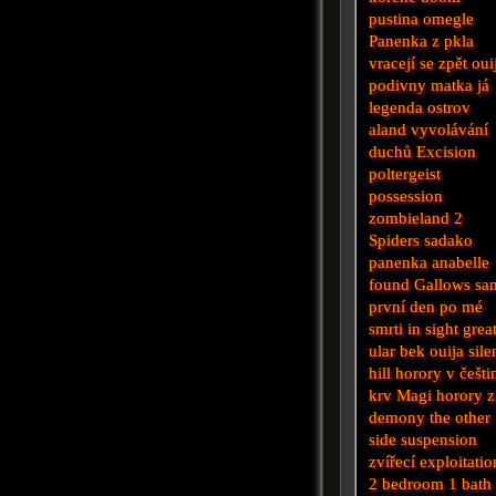
pustina
omegle
Panenka z pkla
vracejí se zpět
oui
podivny
matka
já
legenda
ostrov
aland
vyvolávání
duchů
Excision
poltergeist
possession
zombieland 2
Spiders
sadako
panenka anabelle
found
Gallows
sa
první den po mé
smrti
in sight
grea
ular
bek
ouija
sile
hill
horory v češti
krv
Magi
horory z
demony
the other
side
suspension
zvířecí
exploitatio
2 bedroom 1 bath