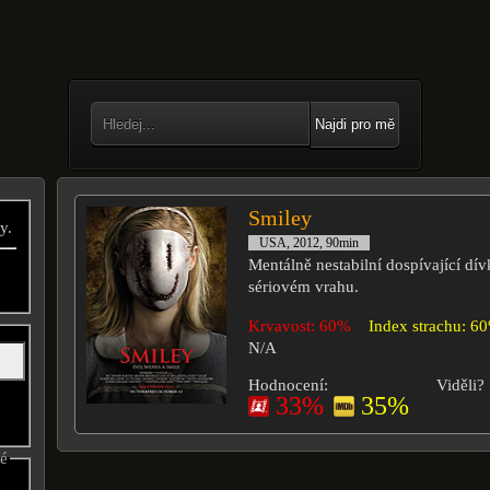
Najdi pro mě
Smiley
y.
USA, 2012, 90min
Mentálně nestabilní dospívající dív
sériovém vrahu.
Krvavost: 60%
Index strachu: 6
N/A
Hodnocení:
Viděli?
33%
35%
né