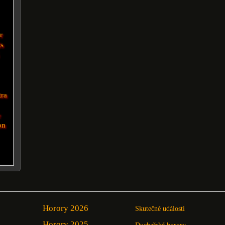
r
ds
tra
e
on
Horory 2026
Skutečné události
Horory 2025