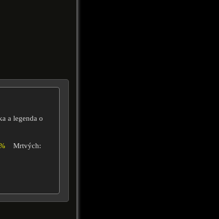
ka a legenda o
0%
Mrtvých: