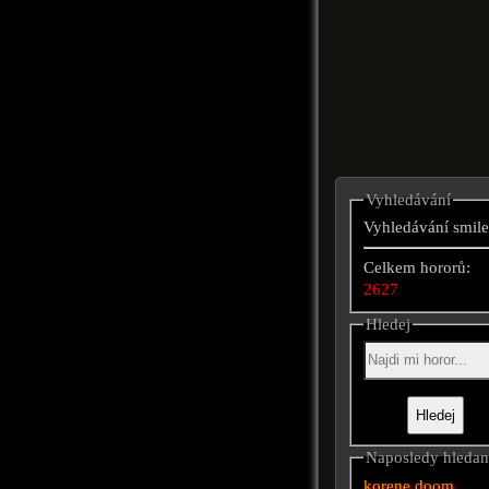
Vyhledávání
Vyhledávání smile
Celkem hororů:
2627
Hledej
Naposledy hleda
korene
doom