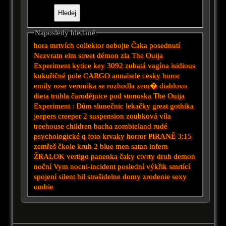
Naposledy hledané
hora mrtvích
collektor
nebojte
Čaka
posednutí
Nezvratn
elm street
démon zla
The Ouija
Experiment
kytice
key
3092
zubatá vagína
isidious
kukuřičné pole
CARGO
annabele
cesky horor
emily rose
veronika se rozhodla zem�
diablovo
dieta
truhla
čarodějnice
pod
stonoska
The Ouija
Experiment :
Dům slunečnic
lekačky
great
gothika
jeepers creeper 2
suspension
zoubková víla
treehouse
children
bacha
zombieland
rudé
psychologické
q
foto
krvaky
horror
PIRANĚ
3:15
zemřeš
čkole
kruh 2
blue men
satan
infern
ŽRALOK
vertigo
panenka čaky
ctvrty druh
demon
noční
Vym
nocni-incident
poslední výkřik
smrtící
spojení
silent hil
strašidelne domy
zrodenie
sexy
ombie