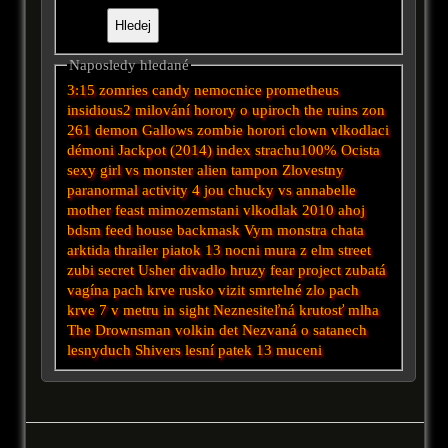
Naposledy hledané
3:15 zomries
candy
nemocnice
prometheus
insidious2
milování
horory o upiroch
the ruins
zon
261
demon
Gallows
zombie horori
clown
vlkodlaci
démoni
Jackpot (2014)
index strachu100%
Ocista
sexy girl vs monster
alien tampon
Zlovestny
paranormal activity 4
jou
chucky vs annabelle
mother
feast
mimozemstani
vlkodlak 2010
ahoj
bdsm
feed
house
backmask
Vym
monstra
chata
arktida
thrailer
piatok 13
nocni mura z elm street
zubi
secret
Usher
divadlo hruzy
fear project
zubatá
vagína
pach krve
rusko
vizit
smrtelné zlo
pach
krve 7
v metru
in sight
Neznesiteľná krutosť
mlha
The Drownsman
volkin det
Nezvaná
o satanech
lesnyduch
Shivers
lesní
patek 13
muceni