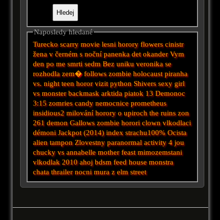
Naposledy hledané
Turecko
scarry movie
lesni horory
flowers
cinistr
žena v černém
s
noční
panenka
det okander
Vym
den po me smrti
sedm
Bez uniku
veronika se
rozhodla zem�
follows
zombie holocaust
piranha
vs.
night
teen horor
vizit
python
Shivers
sexy girl
vs monster
backmask
arktida
piatok 13
Demonoc
3:15 zomries
candy
nemocnice
prometheus
insidious2
milování
horory o upiroch
the ruins
zon
261
demon
Gallows
zombie horori
clown
vlkodlaci
démoni
Jackpot (2014)
index strachu100%
Ocista
alien tampon
Zlovestny
paranormal activity 4
jou
chucky vs annabelle
mother
feast
mimozemstani
vlkodlak 2010
ahoj
bdsm
feed
house
monstra
chata
thrailer
nocni mura z elm street