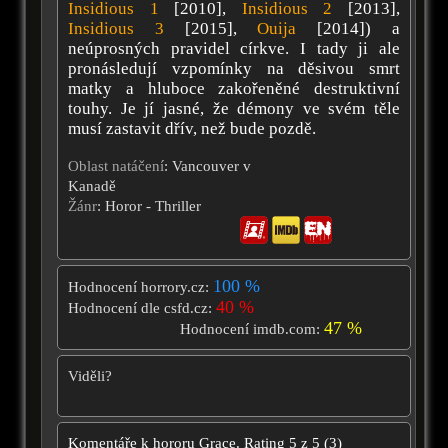
Insidious 1
[2010],
Insidious 2
[2013],
Insidious 3
[2015],
Ouija
[2014]) a
neúprosných pravidel církve. I tady ji ale
pronásledují vzpomínky na děsivou smrt
matky a hluboce zakořeněné destruktivní
touhy. Je jí jasné, že démony ve svém těle
musí zastavit dřív, než bude pozdě.
Oblast natáčení
: Vancouver v
Kanadě
Žánr
: Horor - Thriller
100 %
Hodnocení horrory.cz:
40 %
Hodnocení dle csfd.cz:
47 %
Hodnocení imdb.com:
Viděli?
Komentáře k hororu
Grace.
Rating
5
z
5
(
3
)