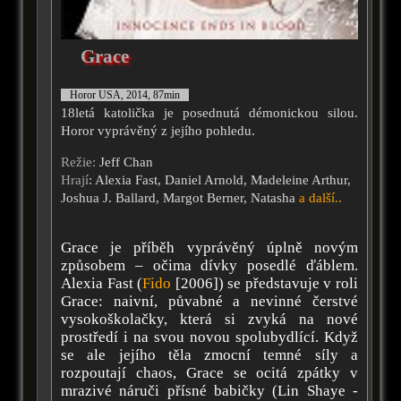
Grace
Horor USA, 2014, 87min
18letá katolička je posednutá démonickou silou.
Horor vyprávěný z jejího pohledu.
Režie:
Jeff Chan
Hrají
: Alexia Fast, Daniel Arnold, Madeleine Arthur,
Joshua J. Ballard, Margot Berner, Natasha
a další..
Grace je příběh vyprávěný úplně novým
způsobem – očima dívky posedlé ďáblem.
Alexia Fast (
Fido
[2006]) se představuje v roli
Grace: naivní, půvabné a nevinné čerstvé
vysokoškolačky, která si zvyká na nové
prostředí i na svou novou spolubydlící. Když
se ale jejího těla zmocní temné síly a
rozpoutají chaos, Grace se ocitá zpátky v
mrazivé náruči přísné babičky (Lin Shaye -