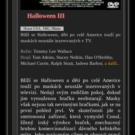
Halloween III
Horor USA, 1982, 98min
Blíží se Halloween, děti po celé Americe touží po
maskách neustále inzerovaných v TV.
Režie:
Tommy Lee Wallace
Hrají
: Tom Atkins, Stacey Nelkin, Dan O'Herlihy,
Michael Currie, Ralph Strait, Jadeen Barbor,
a další..
Blíží se Halloween a děti po celé Americe
touží po maskách neustále inzerovaných v
televizi. Nedají svým rodičům pokoj, dokud
jim vytouženou hračku neobstarají. Masky
však nejsou tak nevinnými hračkami, jak se na
první pohled jeví. Ve skutečnosti jde o
smrtonosná zařízení, která vymyslel Conal,
šílený irský výrobce hraček, znechucený
hrubou komercionalizací dávného keltského
mýtu. Jeho zvráceným cílem je obnovit pravý