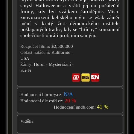
smysl Halloweenu a vrátit jej do počáteční
formy, kdy byl svátkem čarodějnic. Místo
znovuzrození keltského mýtu se však záměr
mění v krutý žert démonického mstitele
pošlapaných tradic, kdy se "hříchy" konzumní
společnosti obrátí proti nim samým.
Rozpočet filmu
: $2,500,000
Oblast natáčení
: Kalifornie -
USA
Žánry
: Horor - Mysteriózní -
Sci-Fi
N/A
Hodnocení horrory.cz:
20 %
Hodnocení dle csfd.cz:
41 %
Hodnocení imdb.com:
Viděli?