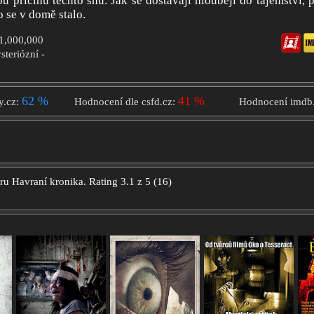
vou příčinu těchto snů. Jak se dostávají hlouběji do tajemství,
o se v domě stalo.
$1,000,000
steriózní -
62 %
41 %
y.cz:
Hodnocení dle csfd.cz:
Hodnocení imdb
oru
Havraní kronika.
Rating
3.1
z
5
(
16
)