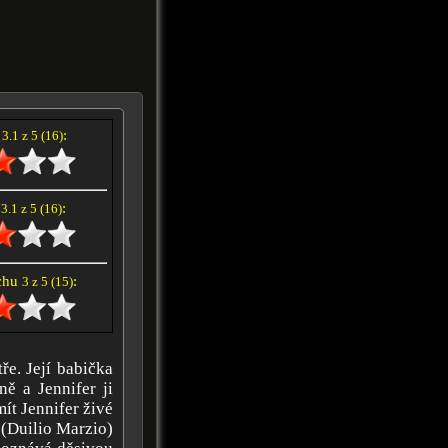
í
:
3.1 z 5 (16)
e
:
3.1 z 5 (16)
achu
:
3 z 5 (15)
ře. Její babička
ě a Jennifer ji
ít Jennifer živé
 (Duilio Marzio)