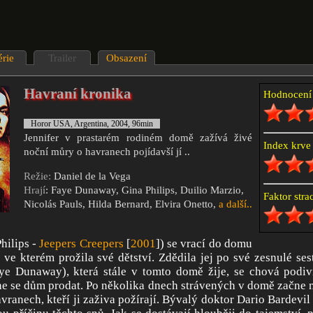
érie
Trailer
Obsazení
Havraní kronika
Hodnocen
Horor USA, Argentina, 2004, 96min
Jennifer v prastarém rodiném domě zažívá živé
Index krv
noční můry o havranech pojídavší jí ..
Režie:
Daniel de la Vega
Hrají
: Faye Dunaway, Gina Philips, Duilio Marzio,
Faktor str
Nicolás Pauls, Hilda Bernard, Elvira Onetto,
a další..
hilips -
Jeepers Creepers
[
2001
]) se vrací do domu
 ve kterém prožila své dětství. Zdědila jej po své zesnulé sest
ye Dunaway), která stále v tomto domě žije, se chová podivn
e se dům prodat. Po několika dnech strávených v domě začne m
vranech, kteří ji zaživa požírají. Bývalý doktor Dario Bardevil