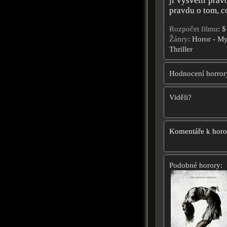
ji vysvětlí pra
pravdu o tom, c
Rozpočet filmu
: 
Žánry
: Horor - My
Thriller
Hodnocení horror
Viděli?
Komentáře k hor
Podobné horory: