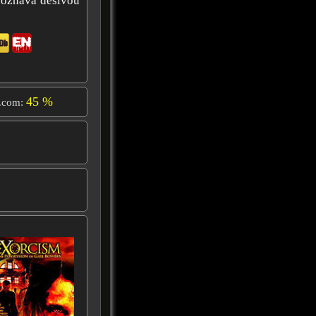
 poznává děsivou
45 %
.com: