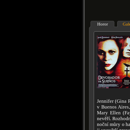
Horor
Gal
Jennifer (Gina P
v Buenos Aires,
Mary Ellen (Fa
nevěří. Rozhodn
noční můry o ha