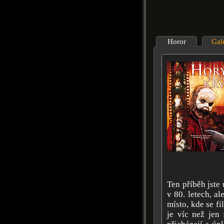
Horor
Gal
Ten příběh jste 
v 80. letech, a
místo, kde se fi
je víc než jen 