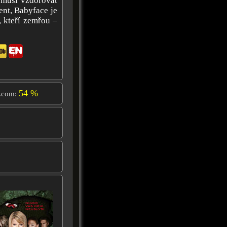
 musí vzdorovat
nt, Babyface je
, kteří zemřou –
54 %
.com: