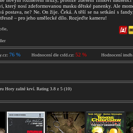
plně novým rozměrem hrůzy, protože zděšení filmoví nadšenci
vi, který nosí zdeformovanou masku dětské panenky. Ale mome
vá postava, ne? Ne. On žije. Čeká. A těší se na setkání s fandy
otřesně – pro jeho umělecké dílo. Rozjeďte kameru!
ofie,
ller
76 %
52 %
y.cz:
Hodnocení dle csfd.cz:
Hodnocení imdb
oru
Hory zalité krví.
Rating
3.8
z
5
(
10
)