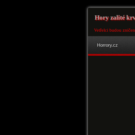
Hory zalité kr
Vetřelci budou zničen
Horrory.cz