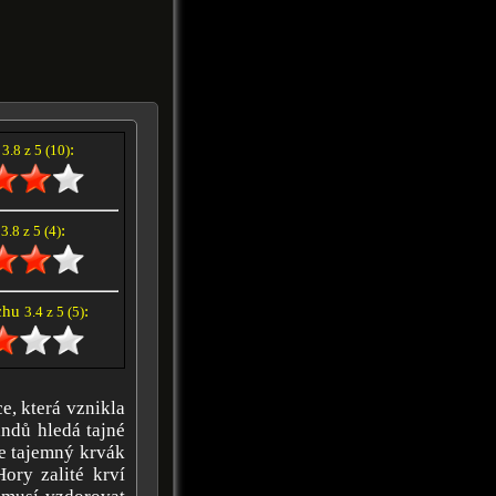
í
:
3.8 z 5 (10)
e
:
3.8 z 5 (4)
achu
:
3.4 z 5 (5)
ce, která vznikla
andů hledá tajné
 že tajemný krvák
ory zalité krví