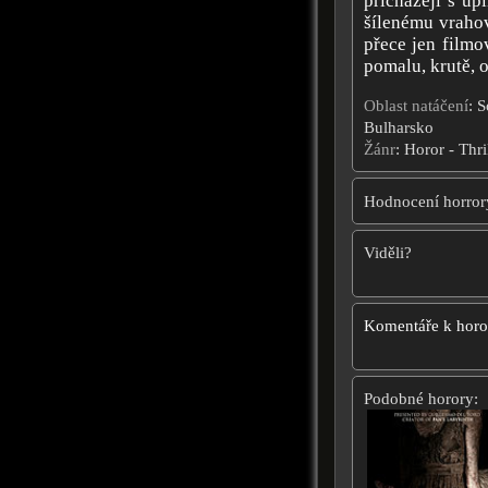
přicházejí s ú
šílenému vraho
přece jen filmo
pomalu, krutě, 
Oblast natáčení
: S
Bulharsko
Žánr
: Horor - Thri
Hodnocení horror
Viděli?
Komentáře k hor
Podobné horory: