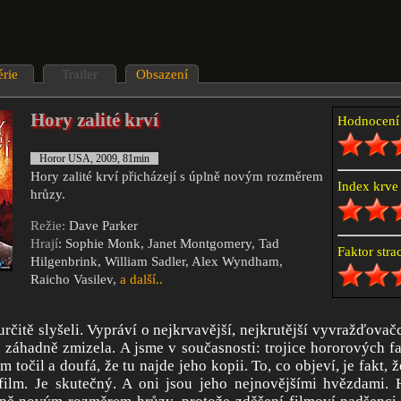
érie
Trailer
Obsazení
Hory zalité krví
Hodnocen
Horor USA, 2009, 81min
Hory zalité krví přicházejí s úplně novým rozměrem
Index krv
hrůzy.
Režie:
Dave Parker
Hrají
: Sophie Monk, Janet Montgomery, Tad
Faktor str
Hilgenbrink, William Sadler, Alex Wyndham,
Raicho Vasilev,
a další..
určitě slyšeli. Vypráví o nejkrvavější, nejkrutější vyvražďovač
le záhadně zmizela. A jsme v současnosti: trojice hororových f
lm točil a doufá, že tu najde jeho kopii. To, co objeví, je fakt,
film. Je skutečný. A oni jsou jeho nejnovějšími hvězdami. H