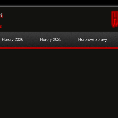
ví
i!
Horory 2026
Horory 2025
Hororové zprávy