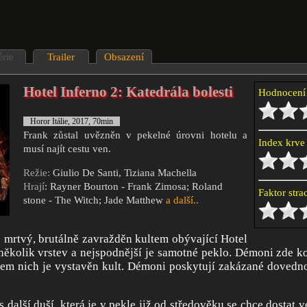
érie
Trailer
Obsazení
Hotel Inferno 2: Katedrála bolesti
Hodnocen
Horor Itálie, 2017, 70min
Frank zůstal uvězněn v pekelné úrovni hotelu a
Index krv
musí najít cestu ven.
Režie:
Giulio De Santi, Tiziana Machella
Hrají
: Rayner Bourton - Frank Zimosa; Roland
Faktor str
stone - The Witch; Jade Matthew
a další..
 mrtvý, brutálně zavražděn kultem obývající Hotel
 několik vrstev a nejspodnější je samotné peklo. Démoni zde koe
lem nich je vystavěn kult. Démoni poskytují zakázané dovedn
 další duší, která je v pekle již od středověku se chce dostat v