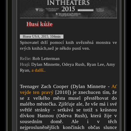
Husí kůže
Horor USA, 2015, 104min
Spisovatel drží pomocí knih uvězněná monstra ve
svých knihách,než je někdo pustí ven.
Režie:
Rob Letterman
Hrají
: Dylan Minnette, Odeya Rush, Ryan Lee, Amy
Ryan,
a další..
Teenager Zach Cooper (Dylan Minnette -
Ať
vejde ten pravý
[2010]) je znechucen tím, že
se z velkého města musel přestěhovat do
malého městečka. Zjišťuje ale, že vše má i své
světlé stránky - setkává se totiž s krásnou
dívkou Hannou (Odeva Rush), která žije v
sousedním domě. Ale i v těch
nejprosluněnějších končinách občas slunce