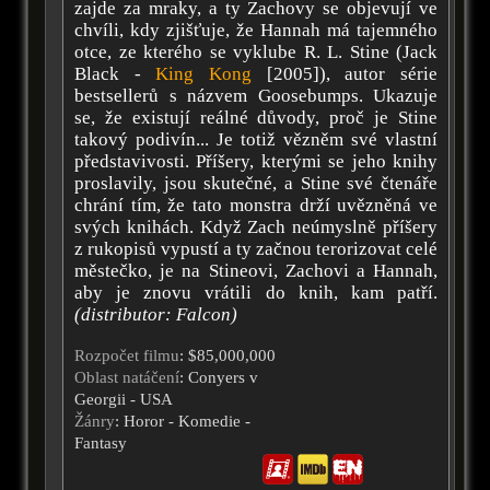
zajde za mraky, a ty Zachovy se objevují ve
chvíli, kdy zjišťuje, že Hannah má tajemného
otce, ze kterého se vyklube R. L. Stine (Jack
Black -
King Kong
[2005]), autor série
bestsellerů s názvem Goosebumps. Ukazuje
se, že existují reálné důvody, proč je Stine
takový podivín... Je totiž vězněm své vlastní
představivosti. Příšery, kterými se jeho knihy
proslavily, jsou skutečné, a Stine své čtenáře
chrání tím, že tato monstra drží uvězněná ve
svých knihách. Když Zach neúmyslně příšery
z rukopisů vypustí a ty začnou terorizovat celé
městečko, je na Stineovi, Zachovi a Hannah,
aby je znovu vrátili do knih, kam patří.
(distributor: Falcon)
Rozpočet filmu
: $85,000,000
Oblast natáčení
: Conyers v
Georgii - USA
Žánry
: Horor - Komedie -
Fantasy